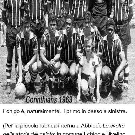
Echigo è, naturalmente, il primo in basso a sinistra.
(Per la piccola rubrica interna a Abbiccì:
Le svolte
della storia del calcio
: in comune Echigo e Rivelino