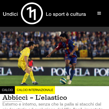
CALCIO
CALCIO INTERNAZIONALE
Abbiccì – L’elastico
Esterno e interno, senza che la palla si stacchi dal