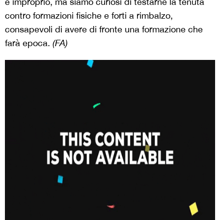
è improprio, ma siamo curiosi di testarne la tenuta
contro formazioni fisiche e forti a rimbalzo,
consapevoli di avere di fronte una formazione che
farà epoca.
(FA)