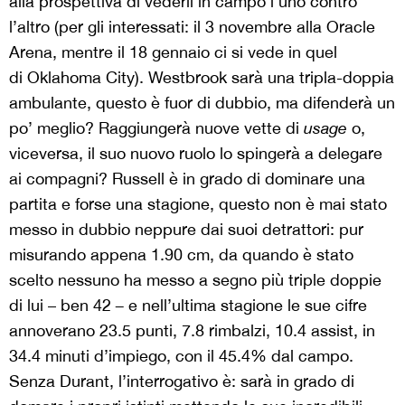
alla prospettiva di vederli in campo l’uno contro
l’altro (per gli interessati: il 3 novembre alla Oracle
Arena, mentre il 18 gennaio ci si vede in quel
di Oklahoma City). Westbrook sarà una tripla-doppia
ambulante, questo è fuor di dubbio, ma difenderà un
po’ meglio? Raggiungerà nuove vette di
usage
o,
viceversa, il suo nuovo ruolo lo spingerà a delegare
ai compagni? Russell è in grado di dominare una
partita e forse una stagione, questo non è mai stato
messo in dubbio neppure dai suoi detrattori: pur
misurando appena 1.90 cm, da quando è stato
scelto nessuno ha messo a segno più triple doppie
di lui – ben 42
–
e nell’ultima stagione le sue cifre
annoverano 23.5 punti, 7.8 rimbalzi, 10.4 assist, in
34.4 minuti d’impiego, con il 45.4% dal campo.
Senza Durant, l’interrogativo è: sarà in grado di