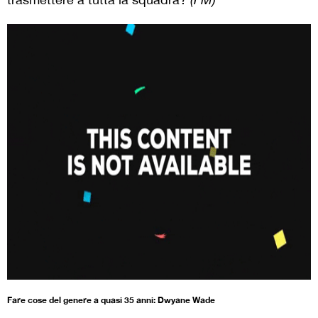
Fare cose del genere a quasi 35 anni: Dwyane Wade