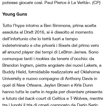
potesse giocare così. Paul Pierce è La Verità».
(CP)
Young Guns
Tutto l’hype intorno a Ben Simmons, prima scelta
assoluta al Draft 2016, si è dissolto al momento
dell’infortunio che lo terrà fuori a tempo
indeterminato e che priverà i Sixers del primo vero
all around player
dai tempi di LeBron James. Sono
comunque tanti i
rookies
da tenere d’occhio: da
Brandon Ingram, pietra angolare dei nuovi Lakers, a
Buddy Hield, formidabile realizzatore ad Oklahoma
University e nuovo compagno di Anthony Davis in
quel di New Orleans. Jaylen Brown e Kris Dunn
hanno tutte le carte in regola per diventare presente
e futuro del
back-court
di Celtics e T-Wolves, mentre
tra i lunghi il tris di croati composto da Dario Saric