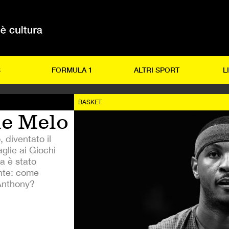
S
FORMULA 1
ALTRI SPORT
L
BASKET
le Melo
, diventato il
glie ai Giochi
a è stato
nte: come
Anthony?