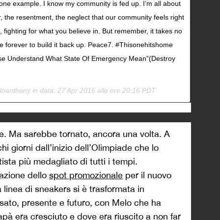
st one example. I know my community is fed up. I’m all about
r, the resentment, the neglect that our community feels right
, fighting for what you believe in. But remember, it takes no
ke forever to build it back up. Peace7. #Thisonehitshome
se Understand What State Of Emergency Mean”(Destroy
loanthony in data:
27 Apr 2015 alle ore 20:16 PDT
. Ma sarebbe tornato, ancora una volta. A
i giorni dall’inizio dell’Olimpiade che lo
sta più medagliato di tutti i tempi.
razione dello
spot promozionale
per il nuovo
 linea di sneakers si è trasformata in
sato, presente e futuro, con Melo che ha
papà era cresciuto e dove era riuscito a non far