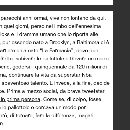
parecchi anni ormai, vive non lontano da qui.
 in quei giorni, perso nel limbo dell’ennesima
nicks e il dramma umano che lo riporta alle
 pur essendo nato a Brooklyn, a Baltimora ci è
quartiere chiamato “La Farmacia”, dove due
fretta: schivare le pallottole e trovare un modo
ne, godersi il quinquennale da 120 milioni di
ima, continuare la vita da superstar Nba
 spaventoso talento. E invece, alla fine, decide
voce. Prima a mezzo social, da brava tweetstar
in prima persona
. Come se, di colpo, fosse
a le pallottole e cercava un modo per
rò, di tornare, fare la differenza, magari
re.