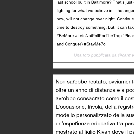
last school built in Baltimore? That’s ju
fighting for what we believe in. The ange
now, will not change over night. Continue
time to destroy something. But, it can ta
#BeMore #LetsNotFallForTheTrap “Plea
and Conquer) #StayMe7o
Una foto pubblicata da @carme
Non sarebbe restato, ovviamente
oltre un anno di distanza e a poch
avrebbe consacrato come il cesti
L’occasione, frivola, della regist
modello personalizzato della sua
un’esperienza educativa tra pas
mostrato al figlio Kiyan dove il 