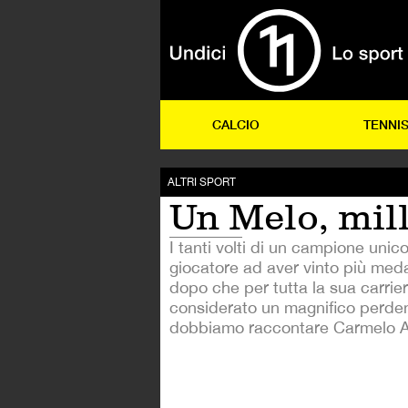
CALCIO
TENNI
ALTRI SPORT
Un Melo, mil
I tanti volti di un campione unico
giocatore ad aver vinto più meda
dopo che per tutta la sua carrier
considerato un magnifico perde
dobbiamo raccontare Carmelo 