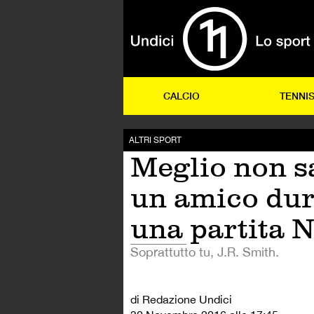
CALCIO
TENNI
ALTRI SPORT
Meglio non s
un amico dur
una partita 
Soprattutto tu, J.R. Smith.
di Redazione Undici