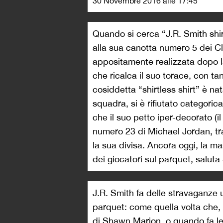
30 Novembre 2016 alle 17:45
Quando si cerca “J.R. Smith shirt
alla sua canotta numero 5 dei C
appositamente realizzata dopo la 
che ricalca il suo torace, con ta
cosiddetta “shirtless shirt” è na
squadra, si è rifiutato categoric
che il suo petto iper-decorato (i
numero 23 di Michael Jordan, tra 
la sua divisa. Ancora oggi, la m
dei giocatori sul parquet, saluta
J.R. Smith fa delle stravaganze un
parquet: come quella volta che, i
di Shawn Marion, o quando fa le