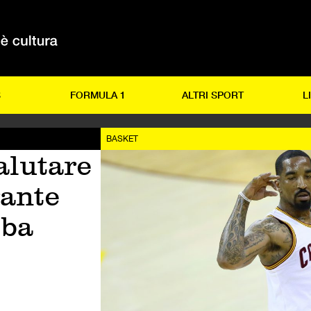
S
FORMULA 1
ALTRI SPORT
L
BASKET
alutare
ante
Nba