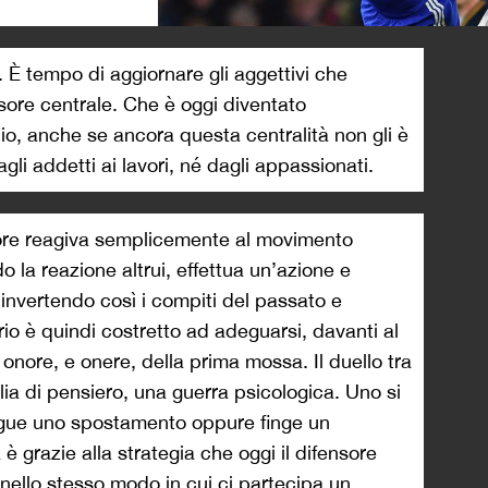
>
. È tempo di aggiornare gli aggettivi che
sore centrale. Che è oggi diventato
cio, anche se ancora questa centralità non gli è
gli addetti ai lavori, né dagli appassionati.
nsore reagiva semplicemente al movimento
o la reazione altrui, effettua un’azione e
 invertendo così i compiti del passato e
rio è quindi costretto ad adeguarsi, davanti al
nore, e onere, della prima mossa. Il duello tra
lia di pensiero, una guerra psicologica. Uno si
egue uno spostamento oppure finge un
è grazie alla strategia che oggi il difensore
nello stesso modo in cui ci partecipa un