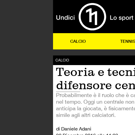
CALCIO
TENNI
CALCIO
Teoria e tecn
difensore cen
Probabilmente è il ruolo che è c
nel tempo. Oggi un centrale non
anticipa la giocata, è fisicament
simile agli altri calciatori.
di Daniele Adani