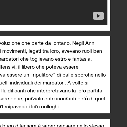
voluzione che parte da lontano. Negli Anni
i movimenti, legati tra loro, avevano ruoli ben
i marcatori che toglievano estro e fantasia,
ffensivi, il libero che poteva essere
 essere un “ripulitore” di palle sporche nello
lli individuali dei marcatori. A volte si
 fluidificanti che interpretavano la loro partita
sare bene, parzialmente incuranti però di quel
tecipavano i loro colleghi.
un buon difensore è saper pensare nello stesso