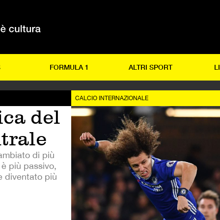
S
FORMULA 1
ALTRI SPORT
L
CALCIO INTERNAZIONALE
ica del
trale
ambiato di più
 è più passivo,
e diventato più