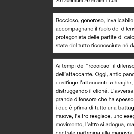
20 Dicembre 2016 alle 11:03
Roccioso, generoso, invalicabile
accompagnano il ruolo del difen
protagonista delle partite di cal
stata del tutto riconosciuta né da
Ai tempi del “roccioso” il dife
dell’attaccante. Oggi, anticipand
costringe l’attaccante a reagire,
distruggendo il cliché. L’avversa
grande difensore che ha spesso o
i due è prima di tutto una battag
muove, l’altro reagisce, uno es
movimento, l’altro si adegua, ma 
centrale partecipa alla manovra 