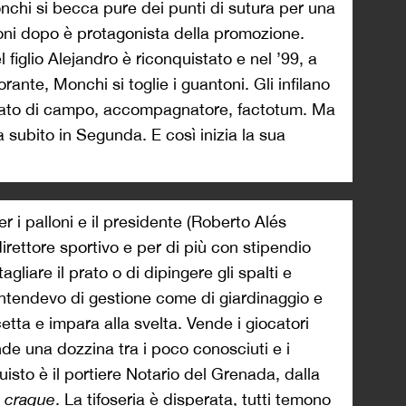
onchi si becca pure dei punti di sutura per una
oni dopo è protagonista della promozione.
 figlio Alejandro è riconquistato e nel ’99, a
rante, Monchi si toglie i guantoni. Gli infilano
egato di campo, accompagnatore, factotum. Ma
 subito in Segunda. E così inizia la sua
 i palloni e il presidente (Roberto Alés
 direttore sportivo e per di più con stipendio
liare il prato o di dipingere gli spalti e
intendevo di gestione come di giardinaggio e
tta e impara alla svelta. Vende i giocatori
 una dozzina tra i poco conosciuti e i
isto è il portiere Notario del Grenada, dalla
n
craque
. La tifoseria è disperata, tutti temono