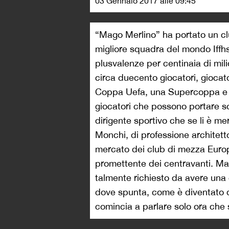
03 Gennaio 2017 alle 09:45
“Mago Merlino” ha portato un c
migliore squadra del mondo Iffh
plusvalenze per centinaia di mili
circa duecento giocatori, giocato 1
Coppa Uefa, una Supercoppa e tr
giocatori che possono portare s
dirigente sportivo che se li è me
Monchi, di professione architetto
mercato dei club di mezza Europ
promettente dei centravanti. Ma
talmente richiesto da avere una c
dove spunta, come è diventato qu
comincia a parlare solo ora che