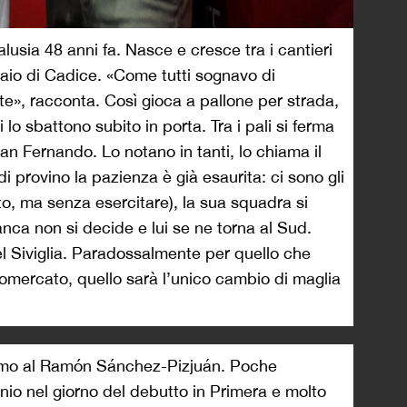
alusia 48 anni fa. Nasce e cresce tra i cantieri
io di Cadice. «Come tutti sognavo di
te», racconta. Così gioca a pallone per strada,
i lo sbattono subito in porta. Tra i pali si ferma
an Fernando. Lo notano in tanti, lo chiama il
i provino la pazienza è già esaurita: ci sono gli
to, ma senza esercitare), la sua squadra si
nca non si decide e lui se ne torna al Sud.
el Siviglia. Paradossalmente per quello che
omercato, quello sarà l’unico cambio di maglia
 uomo al Ramón Sánchez-Pizjuán. Poche
tunio nel giorno del debutto in Primera e molto