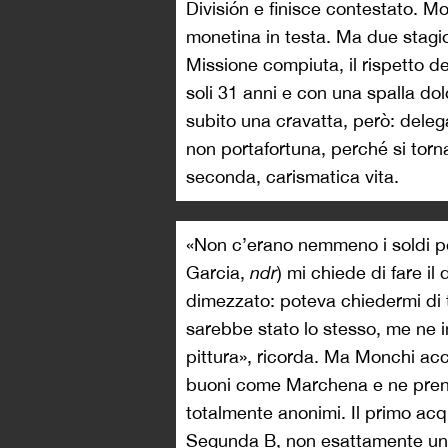
División e finisce contestato. M
monetina in testa. Ma due stagi
Missione compiuta, il rispetto del
soli 31 anni e con una spalla dolo
subito una cravatta, però: del
non portafortuna, perché si torna
seconda, carismatica vita.
«Non c’erano nemmeno i soldi per
Garcia,
ndr
) mi chiede di fare il
dimezzato: poteva chiedermi di tag
sarebbe stato lo stesso, me ne 
pittura», ricorda. Ma Monchi acce
buoni come Marchena e ne prende
totalmente anonimi. Il primo acqu
Segunda B, non esattamente u