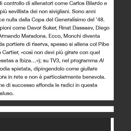
i controllo di allenatori come Carlos Bilardo e
iù sevillista dei non sivigliani. Sono anni
nce nulla dalla Copa del Generalísimo del ’48.
pioni come Davor Suker, Rinat Dassaev, Diego
 Armando Maradona. Ecco, Monchi diventa
 portiere di riserva, spesso si allena col Pibe
o Cartier, «così non devi più girare con quel
esetas a Ibiza…»); su TV3, nel programma
Al
odia spietata, dipingendolo come giullare
ora in rete e non è particolarmente benevola.
e di successo affonda le radici in questa
aluso.