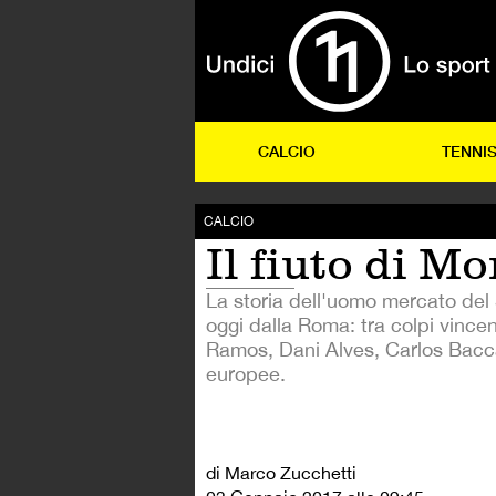
CALCIO
TENNI
CALCIO
Il fiuto di M
La storia dell'uomo mercato del 
oggi dalla Roma: tra colpi vincen
Ramos, Dani Alves, Carlos Bacca)
europee.
di Marco Zucchetti