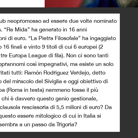
>
lub neopromosso ad essere due volte nominato
s. “Re Mida” ha generato in 16 anni
oni di euro. “La Pietra Filosofale” ha ingaggiato
6 finali e vinto 9 titoli di cui 6 europei (2
e Europa League di fila). Non ci sono tanti
oprannomi così impegnativi, ma esiste un solo
ritati tutti: Ramón Rodriguez Verdejo, detto
 del miracolo del Siviglia e oggi obiettivo di
a (Roma in testa) nemmeno fosse il più
 chi è davvero questo genio gestionale,
lausola rescissoria di 5,5 milioni di euro? Da
esto essere mitologico di cui in Italia si
 sembra a un passo da Trigoria?