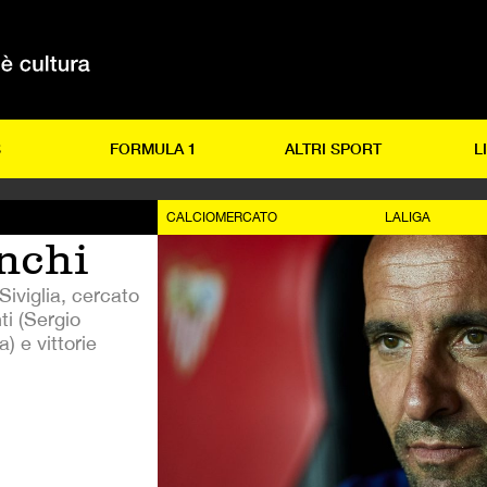
S
FORMULA 1
ALTRI SPORT
L
CALCIOMERCATO
LALIGA
onchi
Siviglia, cercato
ti (Sergio
 e vittorie