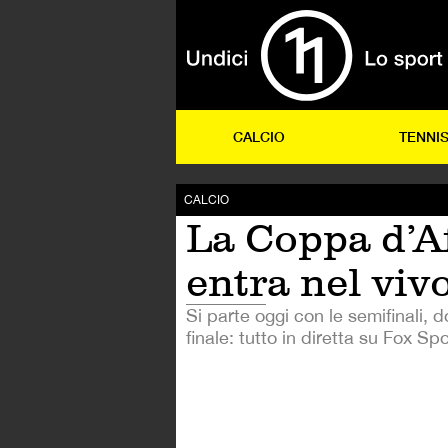
CALCIO
TENNI
CALCIO
La Coppa d’A
entra nel viv
Si parte oggi con le semifinali, 
finale: tutto in diretta su Fox Sp