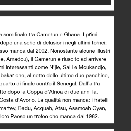
ra semifinale tra Camerun e Ghana. I primi
dopo una serie di delusioni negli ultimi tornei:
esso manca dal 2002. Nonostante alcune illustri
 Amadou), il Camerun è riuscito ad arrivare
mi interessanti come N’jie, Salli e Moukandjo,
bakar che, al netto delle ultime due panchine,
quarto di finale contro il Senegal. Dall’altra
atto dopo la Coppa d’Africa di due anni fa,
 Costa d’Avorio. La qualità non manca: i fratelli
artey, Badu, Acquah, Atsu, Asamoah Gyan,
l loro Paese un trofeo che manca dal 1982.