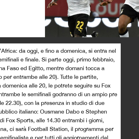
>
’Africa: da oggi, e fino a domenica, si entra nel
mifinali e finale. Si parte oggi, primo febbraio,
kina Faso ed Egitto, mentre domani tocca a
per entrambe alle 20). Tutte le partite,
 domenica alle 20, le potrete seguire su Fox
ntrambe le semifinali godranno di un ampio pre
lle 22.30), con la presenza in studio di due
l pubblico italiano: Ousmane Dabo e Stephen
i Fox Sports, alle 14.30 entrambi i giorni,
a, ci sarà Football Station, il programma per
ifinaliste e per tutti gli aggiornamenti dal