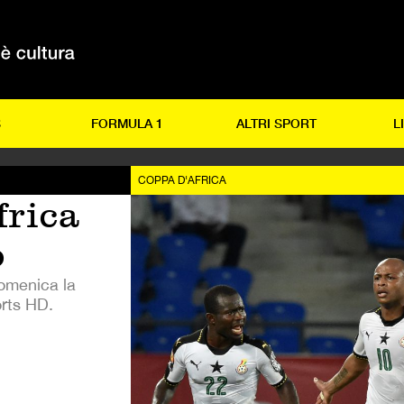
S
FORMULA 1
ALTRI SPORT
L
COPPA D'AFRICA
frica
o
domenica la
orts HD.