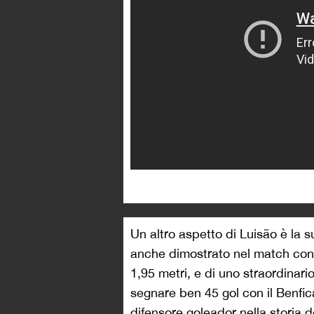
Un altro aspetto di Luisão è la s
anche dimostrato nel match contr
1,95 metri, e di uno straordinar
segnare ben 45 gol con il Benfi
difensore goleador nella storia d