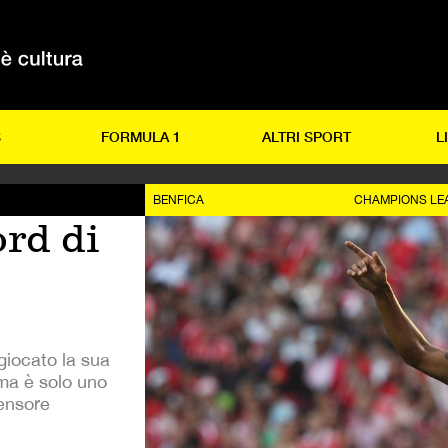
S
FORMULA 1
ALTRI SPORT
L
BENFICA
CHAMPIONS LE
ord di
giocato la sua
 ma è solo uno
fensore