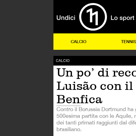
CALCIO
TENNI
CALCIO
Un po’ di rec
Luisão con il
Benfica
Contro il Borussia Dortmund ha 
500esima partita con le Aquile,
dei tanti primati raggiunti dal di
brasiliano.