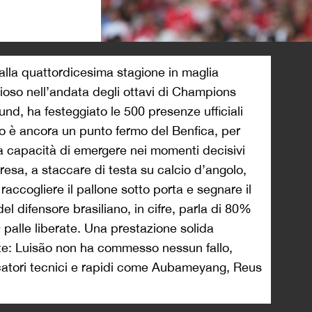
>
lla quattordicesima stagione in maglia
zioso nell’andata degli ottavi di Champions
nd, ha festeggiato le 500 presenze ufficiali
ão è ancora un punto fermo del Benfica, per
, la capacità di emergere nei momenti decisivi
ipresa, a staccare di testa su calcio d’angolo,
accogliere il pallone sotto porta e segnare il
 del difensore brasiliano, in cifre, parla di 80%
, 9 palle liberate. Una prestazione solida
nte: Luisão non ha commesso nessun fallo,
catori tecnici e rapidi come Aubameyang, Reus