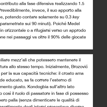
ontributo alla fase difensiva realizzando 1.5
 Prevedibilmente, invece, il suo apporto alla
bile, potendo contare solamente su 0.3
key
o parametrate sui 90 minuti). Poiché Medel
n orizzontale o a rifugiarsi verso un approdo
ione nei passaggi va oltre il 90% delle giocate
iliare mezz’ali che potessero mantenere il
ertura allo stesso tempo. Inizialmente, Brozović
 per la sua capacità tecniche: il croato ama
ede educato, sa fa correre l’esterno di
omento giusto. Kondogbia sull’altro lato
 così il ruolo di passatore in fase di possesso
ero palla (senza dimenticare le qualità di
’assortimento degli interni presentava diverse