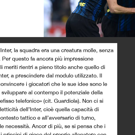
>
Inter, la squadra era una creatura molle, senza
ne. Per questo fa ancora più impressione
i meriti rientri a pieno titolo anche quello di
Inter, a prescindere dal modulo utilizzato. Il
onvincere i giocatori che le sue idee sono le
 e sviluppare al contempo il potenziale della
fisso telefonico» (cit. Guardiola). Non ci si
tticità dell’Inter, cioè quella capacità di
ontesto tattico e all’avversario di turno,
 necessità. Ancor di più, se si pensa che i
i principi di gioco del proprio allenatore con