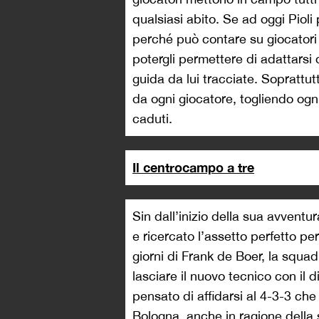
qualsiasi abito. Se ad oggi Pioli
perché può contare su giocatori d
potergli permettere di adattarsi d
guida da lui tracciate. Soprattutt
da ogni giocatore, togliendo ogn
caduti.
Il centrocampo a tre
Sin dall’inizio della sua avventu
e ricercato l’assetto perfetto pe
giorni di Frank de Boer, la squa
lasciare il nuovo tecnico con il 
pensato di affidarsi al 4-3-3 che 
Bologna, anche in ragione della