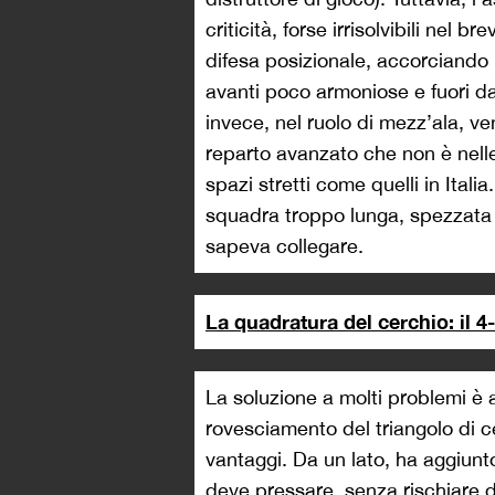
criticità, forse irrisolvibili nel 
difesa posizionale, accorciando
avanti poco armoniose e fuori d
invece, nel ruolo di mezz’ala, ve
reparto avanzato che non è nelle
spazi stretti come quelli in Ital
squadra troppo lunga, spezzata 
sapeva collegare.
La quadratura del cerchio: il 4
La soluzione a molti problemi è
rovesciamento del triangolo di ce
vantaggi. Da un lato, ha aggiun
deve pressare, senza rischiare d