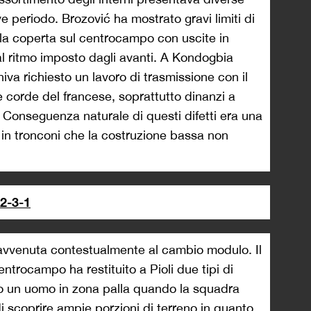
breve periodo. Brozović ha mostrato gravi limiti di
 la coperta sul centrocampo con uscite in
al ritmo imposto dagli avanti. A Kondogbia
niva richiesto un lavoro di trasmissione con il
 corde del francese, soprattutto dinanzi a
ia. Conseguenza naturale di questi difetti era una
in tronconi che la costruzione bassa non
-2-3-1
 avvenuta contestualmente al cambio modulo. Il
ntrocampo ha restituito a Pioli due tipi di
to un uomo in zona palla quando la squadra
i scoprire ampie porzioni di terreno in quanto