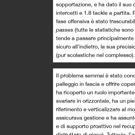
sopportazione, e ha dato il suo c
intercetti e 1.8 tackle a partita.
fase offensiva è stato trascura
passes
(tutte le statistiche son
tende a passare principalmente i
sicuro all’indietro, la sua precis
(pur scolastiche nel complesso).
Il problema semmai è stato conc
palleggio in fascia e offrire cop
ha ricoperto un ruolo importante
svariare in orizzontale, ha un pi
riferimento e verticalizzare al m
assicurava gestione e ha assunto
e di supporto proattivo nel recup
distruttore di gioco). Tuttavia, l