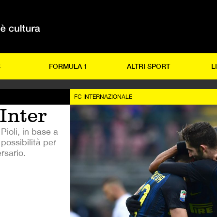
S
FORMULA 1
ALTRI SPORT
L
FC INTERNAZIONALE
’Inter
ioli, in base a
 possibilità per
ersario.