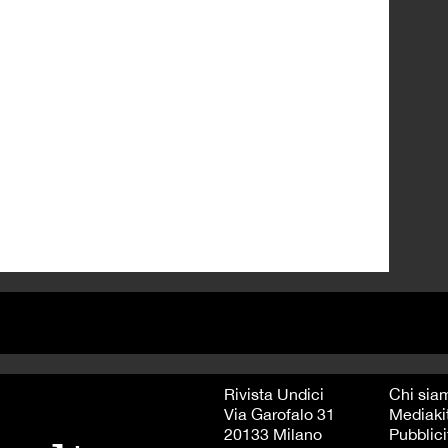
Rivista Undici
Chi sia
Via Garofalo 31
Mediaki
20133 Milano
Pubblici