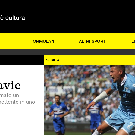
S
FORMULA 1
ALTRI SPORT
L
SERIE A
avic
rmato un
ettente in uno