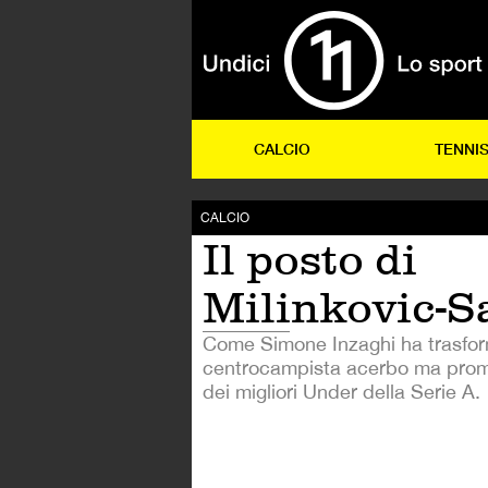
CALCIO
TENNI
CALCIO
Il posto di
Milinkovic-S
Come Simone Inzaghi ha trasfo
centrocampista acerbo ma prom
dei migliori Under della Serie A.