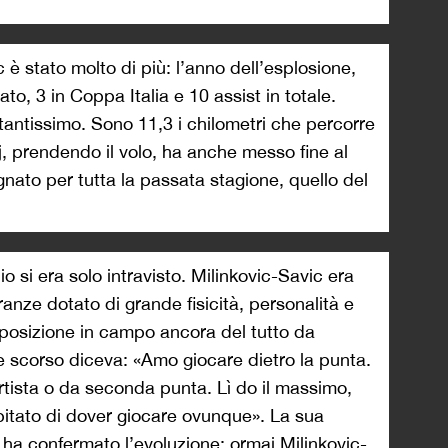
 è stato molto di più: l’anno dell’esplosione,
to, 3 in Coppa Italia e 10 assist in totale.
 tantissimo. Sono 11,3 i chilometri che percorre
, prendendo il volo, ha anche messo fine al
to per tutta la passata stagione, quello del
o si era solo intravisto. Milinkovic-Savic era
anze dotato di grande fisicità, personalità e
posizione in campo ancora del tutto da
e scorso diceva: «Amo giocare dietro la punta.
rtista o da seconda punta. Lì do il massimo,
pitato di dover giocare ovunque». La sua
ha confermato l’evoluzione: ormai Milinkovic-