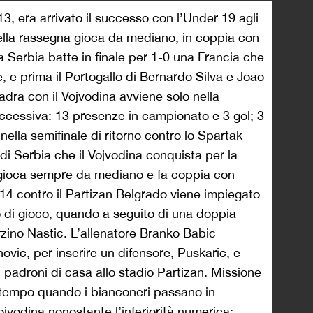
3, era arrivato il successo con l’Under 19 agli
uella rassegna gioca da mediano, in coppia con
 Serbia batte in finale per 1-0 una Francia che
, e prima il Portogallo di Bernardo Silva e Joao
adra con il Vojvodina avviene solo nella
ccessiva: 13 presenze in campionato e 3 gol; 3
 nella semifinale di ritorno contro lo Spartak
di Serbia che il Vojvodina conquista per la
ui gioca sempre da mediano e fa coppia con
014 contro il Partizan Belgrado viene impiegato
 di gioco, quando a seguito di una doppia
zino Nastic. L’allenatore Branko Babic
ovic, per inserire un difensore, Puskaric, e
i padroni di casa allo stadio Partizan. Missione
o tempo quando i bianconeri passano in
Vojvodina nonostante l’inferiorità numerica: