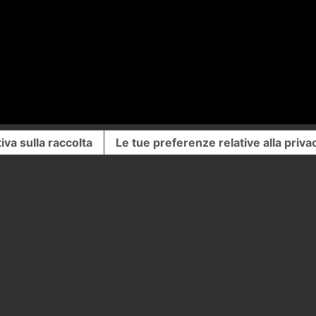
iva sulla raccolta
Le tue preferenze relative alla priva