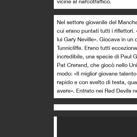
vicine al narcotraffico.
Nel settore giovanile del Manche
cui erano puntati tutti i rifletto
lui Gary Neville». Giocava in u
Tunnicliffe. Erano tutti ecceziona
incredibile, una specie di Paul
Pat Crerand, che giocò nello Uni
modo: «Il miglior giovane talent
rapido e con svelto di testa, q
avere». Entrato nei Red Devils ne