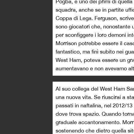
Pogba, è uno dei primi di quella 
squadra, anche se in partite uffi
Coppa di Lega. Ferguson, scriven
sono giocatori che, nonostante 
per sconfiggere i loro demoni inter
Morrison potrebbe essere il caso
fantastico, ma finì subito nei gu
West Ham, poteva essere un gra
aumentavano e non avevamo altr
Al suo collega del West Ham Sa
una nuova vita. Se riuscirai a s
passati in naftalina, nel 2012/1
dove trova spazio. Quando torna
graduale accantonamento. Morri
sostenendo che dietro quella situ