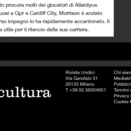
n procura molti dei giocatori di Allardyce.
ttuosi a Qpr e Cardiff City, Morrison è andato
carso impegno lo ha rapidamente accantonato. Il
utile per il rilancio della sua carriera.
Rivista Undici
Chi sia
Via Garofalo 31
Mediaki
20133 Milano
Pubblici
 cultura
T +39 02 36504651
Termini 
Privacy 
Cookie 