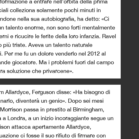
formazione a entrare nell’orbita della prima
ciali colleziona solamente pochi minuti in
done nella sua autobiografia, ha detto: «Ci
un talento enorme, non sono forti mentalmente
ni e ricucire le ferite della loro infanzia. Ravel
 più triste. Aveva un talento naturale
ai. Per me fu un dolore venderlo nel 2012 al
nde giocatore. Ma i problemi fuori dal campo
a soluzione che privarcene».
m Allardyce, Ferguson disse: «Ha bisogno di
tanarlo, diventerà un genio». Dopo sei mesi
3 Morrison passa in prestito al Birmingham,
 a Londra, a un inizio incoraggiante segue un
son attacca apertamente Allardyce,
azione ci fosse il suo rifiuto di firmare con