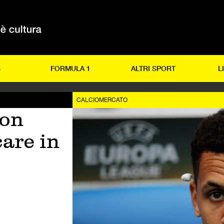
S
FORMULA 1
ALTRI SPORT
L
CALCIOMERCATO
son
are in