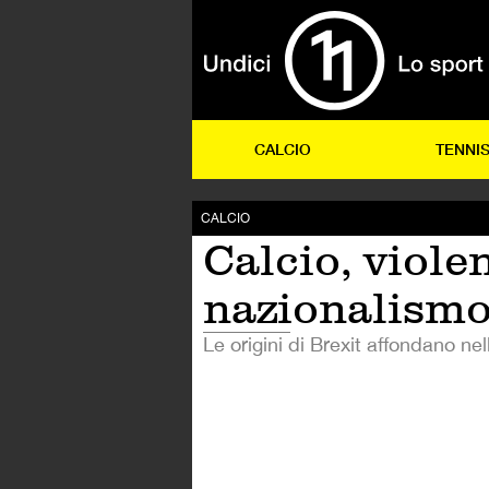
CALCIO
TENNI
CALCIO
Calcio, viole
nazionalism
Le origini di Brexit affondano nel