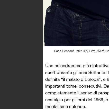
Cass Pennant, Inter City Firm, West 
Uno psicodramma più distruttivo i
sport durante gli anni Settanta:
definita “il malato d’Europa”, e 
importanti tornei consecutivi. 
completamente il senso di pros
nostalgia per gli eroi del 1966, 
trionfalismo euforico.