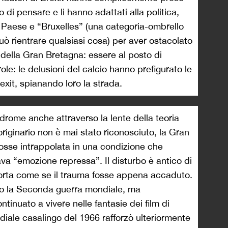
di pensare e li hanno adattati alla politica,
l Paese e “Bruxelles” (una categoria-ombrello
uò rientrare qualsiasi cosa) per aver ostacolato
e della Gran Bretagna: essere al posto di
le: le delusioni del calcio hanno prefigurato le
exit, spianando loro la strada.
rome anche attraverso la lente della teoria
originario non è mai stato riconosciuto, la Gran
sse intrappolata in una condizione che
va “emozione repressa”. Il disturbo è antico di
orta come se il trauma fosse appena accaduto.
po la Seconda guerra mondiale, ma
tinuato a vivere nelle fantasie dei film di
iale casalingo del 1966 rafforzò ulteriormente