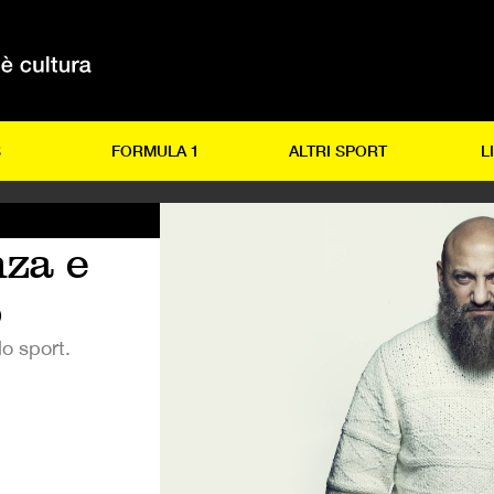
S
FORMULA 1
ALTRI SPORT
L
nza e
o
lo sport.