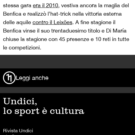
stessa gara
era il 2010
, vestiva ancora la maglia del
Benfica e realizzò l’hat-trick nella vittoria esterna
delle aquile
contro il Leixões
. A fine stagione il
Benfica vinse il suo trentaduesimo titolo e Di María
chiuse la stagione con 45 presenze e 10 reti in tutte
le competizioni.
>
Leggi anche
Undici,
lo sport è cultura
Rivista Undici