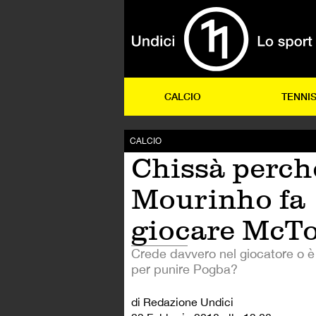
CALCIO
TENNI
CALCIO
Chissà perch
Mourinho fa
giocare McT
Crede davvero nel giocatore o 
per punire Pogba?
di Redazione Undici