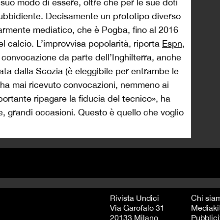
l suo modo di essere, oltre che per le sue doti
, ubbidiente. Decisamente un prototipo diverso
larmente mediatico, che è Pogba, fino al 2016
el calcio. L’improvvisa popolarità, riporta
Espn
,
convocazione da parte dell’Inghilterra, anche
ata dalla Scozia (è eleggibile per entrambe le
on ha mai ricevuto convocazioni, nemmeno ai
portante ripagare la fiducia del tecnico», ha
, grandi occasioni. Questo è quello che voglio
Rivista Undici
Chi sia
Via Garofalo 31
Mediaki
20133 Milano
Pubblici