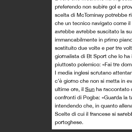
preferendo non subire gol e prova
scelta di McTominay potrebbe ri
che un tecnico navigato come il
avrebbe avrebbe suscitato la su
immancabilmente in primo piano. 
sostituito due volte e per tre volt
giornalista di Bt Sport che lo h
piuttosto polemico: «Fai tre dom
I media inglesi scrutano attenta
c’è giorno che non si metta in e
ultime ore, il
Sun
ha raccontato d
confronti di Pogba: «Guarda la ta
intendendo che, in quanto allenat
Scelte di cui il francese si sare
portoghese.