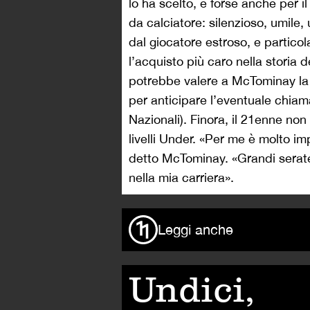
lo ha scelto, è forse anche per i
da calciatore: silenzioso, umile
dal giocatore estroso, e partico
l’acquisto più caro nella storia d
potrebbe valere a McTominay la 
per anticipare l’eventuale chiam
Nazionali). Finora, il 21enne n
livelli Under. «Per me è molto im
detto McTominay. «Grandi serate
nella mia carriera».
Leggi anche
Undici,