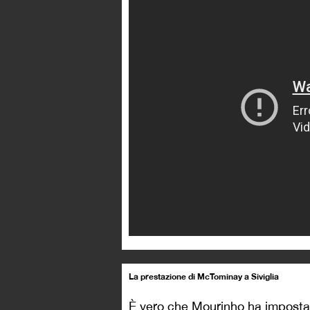
La prestazione di McTominay a Siviglia
È vero che Mourinho ha impostato