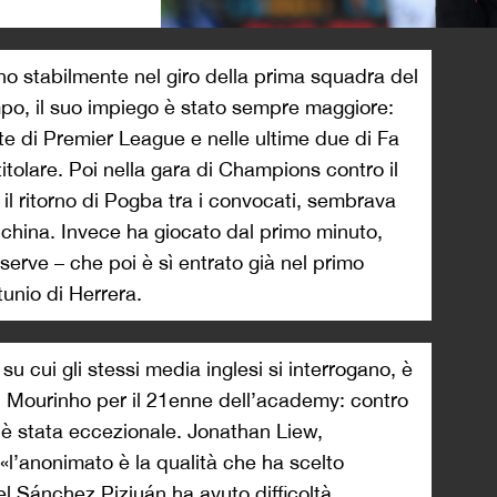
>
 stabilmente nel giro della prima squadra del
po, il suo impiego è stato sempre maggiore:
ite di Premier League e nelle ultime due di Fa
itolare. Poi nella gara di Champions contro il
 il ritorno di Pogba tra i convocati, sembrava
china. Invece ha giocato dal primo minuto,
iserve – che poi è sì entrato già nel primo
tunio di Herrera.
u cui gli stessi media inglesi si interrogano, è
i Mourinho per il 21enne dell’academy: contro
n è stata eccezionale. Jonathan Liew,
 «l’anonimato è la qualità che ha scelto
 Sánchez Pizjuán ha avuto difficoltà