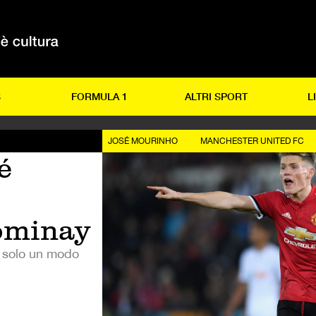
S
FORMULA 1
ALTRI SPORT
L
JOSÉ MOURINHO
MANCHESTER UNITED FC
é
ominay
è solo un modo