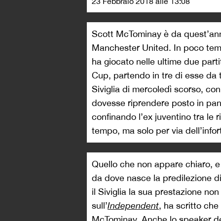
23 Febbraio 2018 alle 13:08
Scott McTominay è da quest’anno
Manchester United. In poco tem
ha giocato nelle ultime due part
Cup, partendo in tre di esse da t
Siviglia di mercoledì scorso, con
dovesse riprendere posto in pan
confinando l’ex juventino tra le r
tempo, ma solo per via dell’infor
Quello che non appare chiaro, e s
da dove nasce la predilezione d
il Siviglia la sua prestazione no
sull’
Independent
, ha scritto che
McTominay. Anche lo speaker del