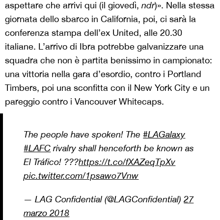
aspettare che arrivi qui (il giovedì,
ndr
)». Nella stessa
giornata dello sbarco in California, poi, ci sarà la
conferenza stampa dell’ex United, alle 20.30
italiane. L’arrivo di Ibra potrebbe galvanizzare una
squadra che non è partita benissimo in campionato:
una vittoria nella gara d’esordio, contro i Portland
Timbers, poi una sconfitta con il New York City e un
pareggio contro i Vancouver Whitecaps.
The people have spoken! The
#LAGalaxy
#LAFC
rivalry shall henceforth be known as
El Tráfico! ???
https://t.co/fXAZeqTpXv
pic.twitter.com/1psawo7Vnw
— LAG Confidential (@LAGConfidential)
27
marzo 2018