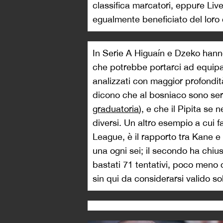
classifica marcatori, eppure Li
egualmente beneficiato del loro 
In Serie A Higuaín e Dzeko hanno 
che potrebbe portarci ad equipar
analizzati con maggior profondità
dicono che al bosniaco sono servi
graduatoria
), e che il Pipita se n
diversi. Un altro esempio a cui f
League, è il rapporto tra Kane e 
una ogni sei; il secondo ha chiu
bastati 71 tentativi, poco meno d
sin qui da considerarsi valido sol