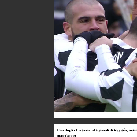
Uno degli otto assist stagionali di Higuaín, man
quest’ann
o