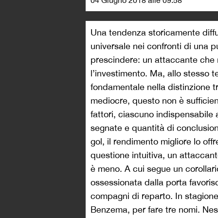
04 Giugno 2018 alle 09:58
Una tendenza storicamente diffusa 
universale nei confronti di una pu
prescindere: un attaccante che 
l’investimento. Ma, allo stesso 
fondamentale nella distinzione 
mediocre, questo non è sufficien
fattori, ciascuno indispensabile 
segnate e quantità di conclusion
gol, il rendimento migliore lo of
questione intuitiva, un attacca
è meno. A cui segue un corollar
ossessionata dalla porta favorisc
compagni di reparto. In stagion
Benzema, per fare tre nomi. Nessu