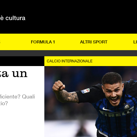
S
FORMULA 1
ALTRI SPORT
L
CALCIO INTERNAZIONALE
ta un
fficiente? Quali
zio?