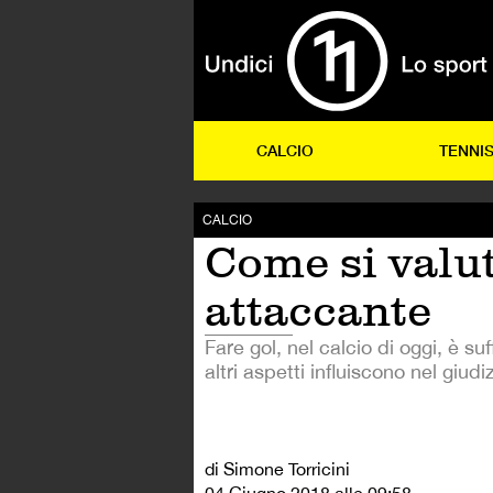
CALCIO
TENNI
CALCIO
Come si valu
attaccante
Fare gol, nel calcio di oggi, è su
altri aspetti influiscono nel giudi
di Simone Torricini