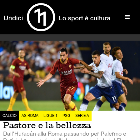
CALCIO
AS ROMA
LIGUE 1
PSG
SERIE A
Pastore e la bellezza
Dall'Huracán alla Roma passando per Palermo e