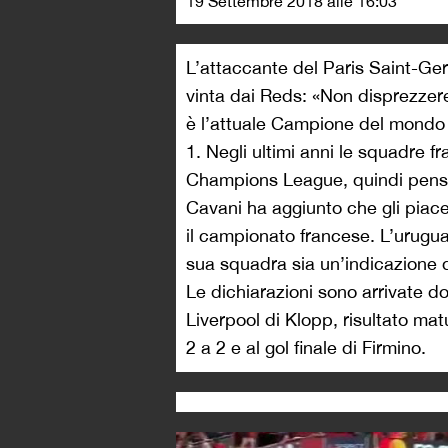
19 Settembre 2018 alle 16:03
L’attaccante del Paris Saint-Ge
vinta dai Reds: «Non disprezzere
è l’attuale Campione del mondo e
1. Negli ultimi anni le squadre fr
Champions League, quindi penso ch
Cavani ha aggiunto che gli piace
il campionato francese. L’urugua
sua squadra sia un’indicazione d
Le dichiarazioni sono arrivate do
Liverpool di Klopp, risultato mat
2 a 2 e al gol finale di Firmino.