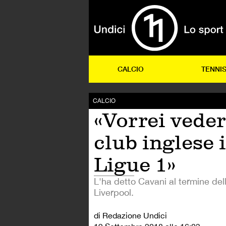
CALCIO
TENNI
CALCIO
«Vorrei vede
club inglese 
Ligue 1»
L'ha detto Cavani al termine dell
Liverpool.
di Redazione Undici