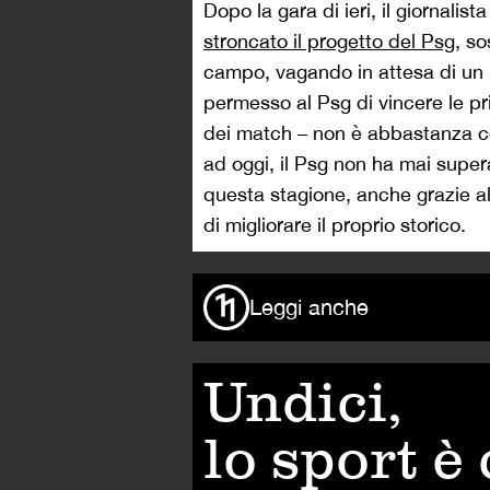
Dopo la gara di ieri, il giornalist
stroncato il progetto del Psg
, so
campo, vagando in attesa di un 
permesso al Psg di vincere le p
dei match – non è abbastanza cont
ad oggi, il Psg non ha mai supera
questa stagione, anche grazie al
di migliorare il proprio storico.
Leggi anche
Undici,
lo sport è