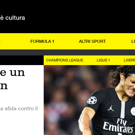
S
FORMULA 1
ALTRI SPORT
L
CHAMPIONS LEAGUE
LIGUE 1
LIVER
re un
in
a sfida contro il