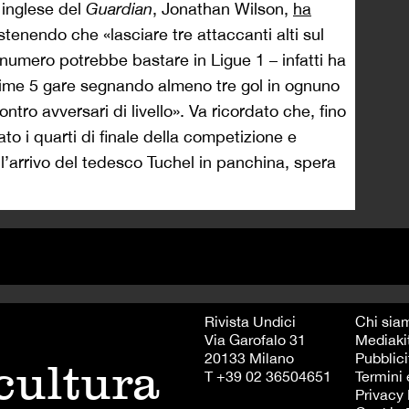
a inglese del
Guardian
, Jonathan Wilson,
ha
stenendo che «lasciare tre attaccanti alti sul
numero potrebbe bastare in Ligue 1 – infatti ha
rime 5 gare segnando almeno tre gol in ognuno
ro avversari di livello». Va ricordato che, fino
to i quarti di finale della competizione e
l’arrivo del tedesco Tuchel in panchina, spera
Rivista Undici
Chi sia
Via Garofalo 31
Mediaki
20133 Milano
Pubblici
 cultura
T +39 02 36504651
Termini 
Privacy 