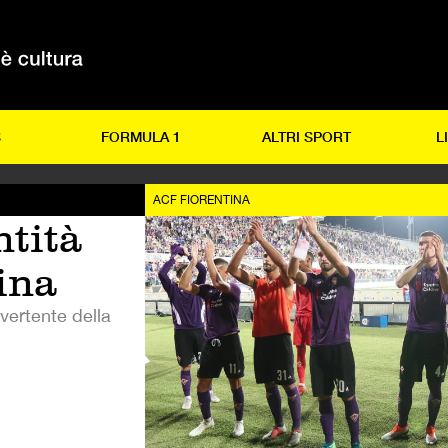
S
FORMULA 1
ALTRI SPORT
L
ACF FIORENTINA
ntità
ina
vertente della