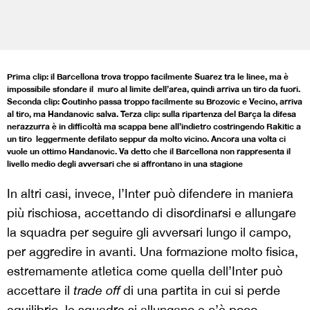
Prima clip: il Barcellona trova troppo facilmente Suarez tra le linee, ma è
impossibile sfondare il muro al limite dell’area, quindi arriva un tiro da fuori.
Seconda clip: Coutinho passa troppo facilmente su Brozovic e Vecino, arriva
al tiro, ma Handanovic salva. Terza clip: sulla ripartenza del Barça la difesa
nerazzurra è in difficoltà ma scappa bene all’indietro costringendo Rakitic a
un tiro leggermente defilato seppur da molto vicino. Ancora una volta ci
vuole un ottimo Handanovic. Va detto che il Barcellona non rappresenta il
livello medio degli avversari che si affrontano in una stagione
In altri casi, invece, l’Inter può difendere in maniera
più rischiosa, accettando di disordinarsi e allungare
la squadra per seguire gli avversari lungo il campo,
per aggredire in avanti. Una formazione molto fisica,
estremamente atletica come quella dell’Inter può
accettare il
trade off
di una partita in cui si perde
equilibrio, le squadre si allungano e c’è poco