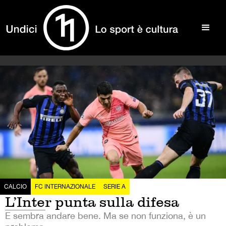
CALCIO
FC INTERNAZIONALE
SERIE A
L’Inter punta sulla difesa
E sembra andare bene. Ma se non funziona, è un