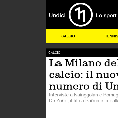
CALCIO
TENNI
CALCIO
La Milano de
calcio: il nu
numero di Un
Interviste a Nainggolan e Roma
De Zerbi, il tifo a Parma e la pal