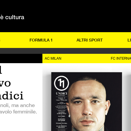
S
FORMULA 1
ALTRI SPORT
L
AC MILAN
FC INTERN
l
ovo
dici
gnoli, ma anche
lavolo femminile.