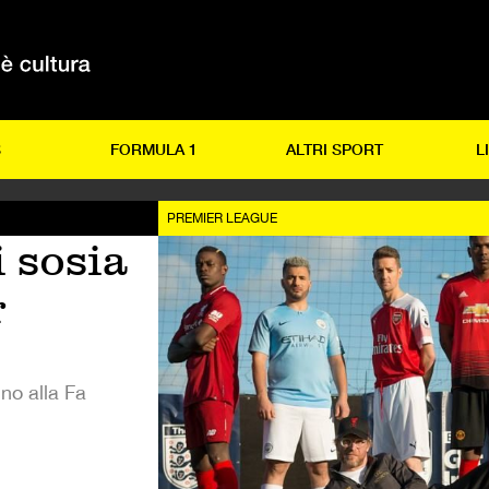
S
FORMULA 1
ALTRI SPORT
L
PREMIER LEAGUE
 sosia
r
no alla Fa