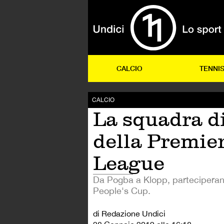
CALCIO
TENNI
CALCIO
La squadra di
della Premie
League
Da Pogba a Klopp, parteciperan
People's Cup.
di Redazione Undici