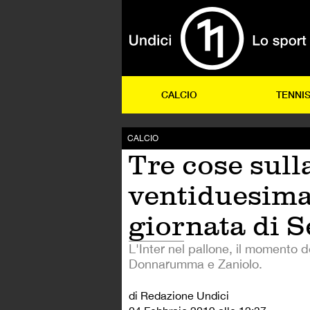
CALCIO
TENNI
CALCIO
Tre cose sull
ventiduesim
giornata di S
L'Inter nel pallone, il momento d
Donnarumma e Zaniolo.
di Redazione Undici