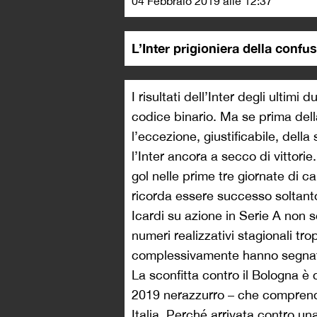
04 Febbraio 2019 alle 12:37
L’Inter prigioniera della conf
I risultati dell’Inter degli ulti
codice binario. Ma se prima della 
l’eccezione, giustificabile, della
l’Inter ancora a secco di vittori
gol nelle prime tre giornate di
ricorda essere successo soltanto
Icardi su azione in Serie A non 
numeri realizzativi stagionali tro
complessivamente hanno segnato 
La sconfitta contro il Bologna è 
2019 nerazzurro – che comprende
Italia. Perché arrivata contro un