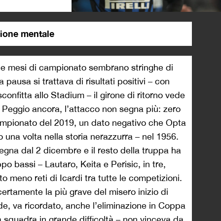
>
usione mentale
mi due mesi di campionato sembrano stringhe di
pausa si trattava di risultati positivi – con
 sconfitta allo Stadium – il girone di ritorno vede
e. Peggio ancora, l’attacco non segna più: zero
 campionato del 2019, un dato negativo che Opta
 una volta nella storia nerazzurra – nel 1956.
segna dal 2 dicembre e il resto della truppa ha
ppo bassi – Lautaro, Keita e Perisic, in tre,
meno reti di Icardi tra tutte le competizioni.
certamente la più grave del misero inizio di
, va ricordato, anche l’eliminazione in Coppa
a squadra in grande difficoltà – non vinceva da