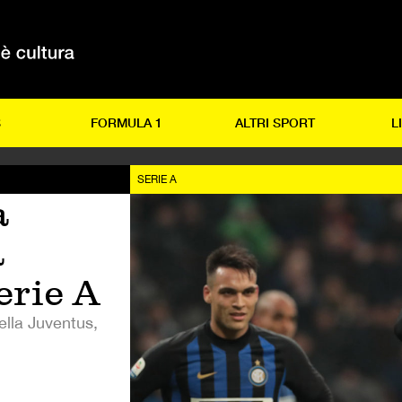
S
FORMULA 1
ALTRI SPORT
L
SERIE A
a
a
erie A
ella Juventus,