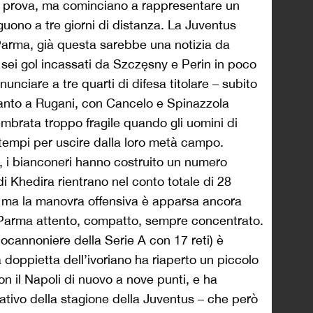
a prova, ma cominciano a rappresentare un
guono a tre giorni di distanza. La Juventus
 Parma, già questa sarebbe una notizia da
 sei gol incassati da Szczęsny e Perin in poco
inunciare a tre quarti di difesa titolare – subito
canto a Rugani, con Cancelo e Spinazzola
mbrata troppo fragile quando gli uomini di
tempi per uscire dalla loro metà campo.
o, i bianconeri hanno costruito un numero
di Khedira rientrano nel conto totale di 28
), ma la manovra offensiva è apparsa ancora
 Parma attento, compatto, sempre concentrato.
ocannoniere della Serie A con 17 reti) è
a doppietta dell’ivoriano ha riaperto un piccolo
con il Napoli di nuovo a nove punti, e ha
ativo della stagione della Juventus – che però