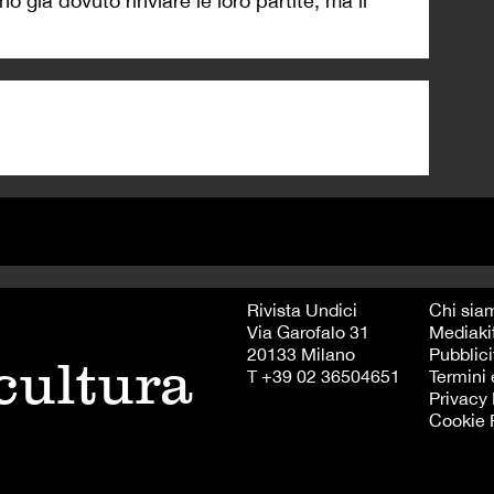
 già dovuto rinviare le loro partite, ma il
Rivista Undici
Chi sia
Via Garofalo 31
Mediaki
20133 Milano
Pubblici
 cultura
T +39 02 36504651
Termini 
Privacy 
Cookie 