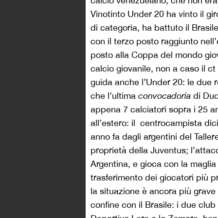
calcio venezuelano, che non era
Vinotinto Under 20 ha vinto il gi
di categoria, ha battuto il Brasile 
con il terzo posto raggiunto nell
posto alla Coppa del mondo giov
calcio giovanile, non a caso il 
guida anche l’Under 20: le due r
che l’ultima
convocadoria
di Du
appena 7 calciatori sopra i 25 an
all’estero: il centrocampista d
anno fa dagli argentini del Talle
proprietà della Juventus; l’atta
Argentina, e gioca con la maglia
trasferimento dei giocatori più 
la situazione è ancora più grave
confine con il Brasile: i due clu