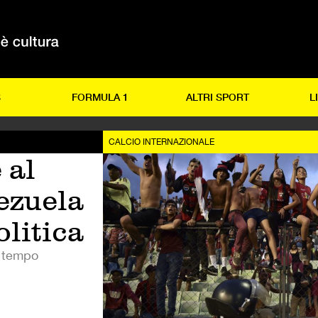
S
FORMULA 1
ALTRI SPORT
L
CALCIO INTERNAZIONALE
 al
ezuela
olitica
a tempo