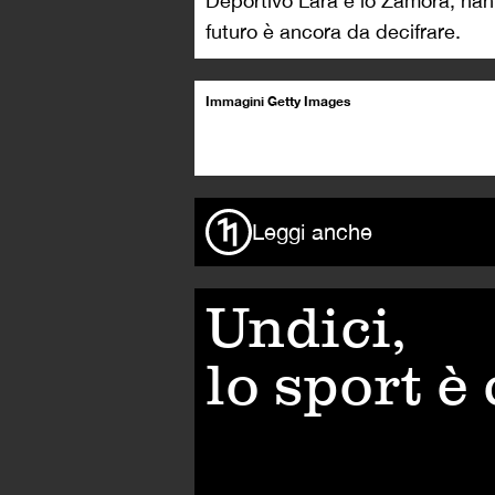
Deportivo Lara e lo Zamora, hanno
futuro è ancora da decifrare.
Immagini Getty Images
Leggi anche
Undici,
lo sport è