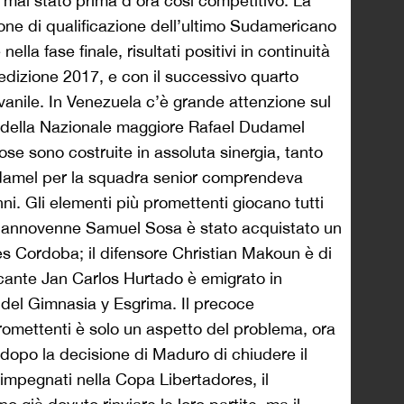
 mai stato prima d’ora così competitivo. La
rone di qualificazione dell’ultimo Sudamericano
nella fase finale, risultati positivi in continuità
’edizione 2017, e con il successivo quarto
anile. In Venezuela c’è grande attenzione sul
ct della Nazionale maggiore Rafael Dudamel
ose sono costruite in assoluta sinergia, tanto
damel per la squadra senior comprendeva
ni. Gli elementi più promettenti giocano tutti
iciannovenne Samuel Sosa è stato acquistato un
res Cordoba; il difensore Christian Makoun è di
ccante Jan Carlos Hurtado è emigrato in
 del Gimnasia y Esgrima. Il precoce
promettenti è solo un aspetto del problema, ora
 dopo la decisione di Maduro di chiudere il
b impegnati nella Copa Libertadores, il