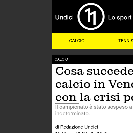
CALCIO
TENNI
CALCIO
Cosa succede
calcio in Ven
con la crisi p
Il campionato è stato sospeso 
indeterminato.
di Redazione Undici