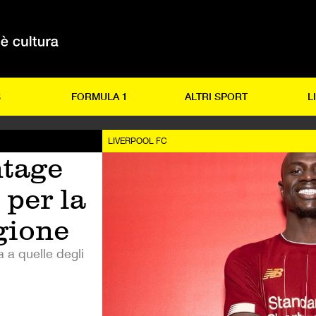
S
FORMULA 1
ALTRI SPORT
L
LIVERPOOL FC
ntage
 per la
gione
 a quelle degli