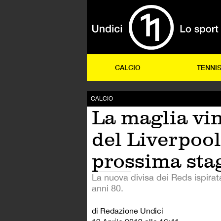
CALCIO
TENNI
CALCIO
La maglia vi
del Liverpool
prossima sta
La nuova divisa dei Reds ispirata
anni 80.
di Redazione Undici