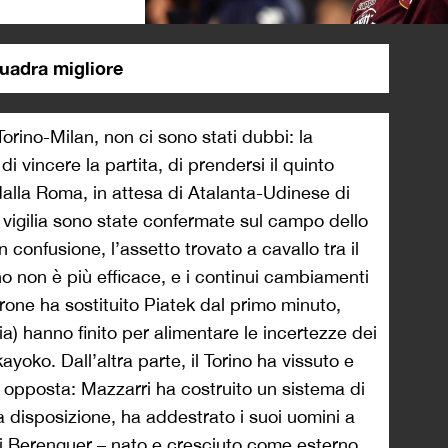
>
quadra migliore
Torino-Milan, non ci sono stati dubbi: la
i vincere la partita, di prendersi il quinto
lla Roma, in attesa di Atalanta-Udinese di
 vigilia sono state confermate sul campo dello
n confusione, l’assetto trovato a cavallo tra il
no non è più efficace, e i continui cambiamenti
rone ha sostituito Piatek dal primo minuto,
ia) hanno finito per alimentare le incertezze dei
ayoko. Dall’altra parte, il Torino ha vissuto e
 opposta: Mazzarri ha costruito un sistema di
a disposizione, ha addestrato i suoi uomini a
ri Berenguer – nato e cresciuto come esterno