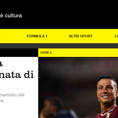
S
FORMULA 1
ALTRI SPORT
L
SERIE A
a
nata di
meritato del
ve.