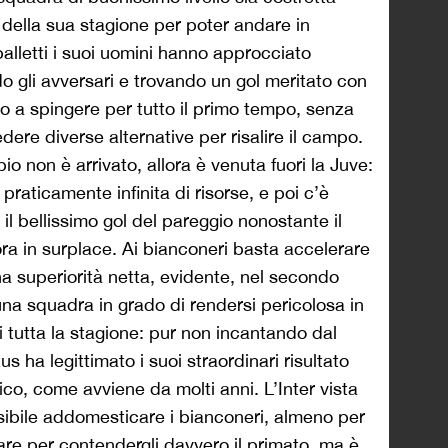
e della sua stagione per poter andare in
alletti i suoi uomini hanno approcciato
 gli avversari e trovando un gol meritato con
o a spingere per tutto il primo tempo, senza
ere diverse alternative per risalire il campo.
o non è arrivato, allora è venuta fuori la Juve:
 praticamente infinita di risorse, e poi c’è
il bellissimo gol del pareggio nonostante il
ra in surplace. Ai bianconeri basta accelerare
a superiorità netta, evidente, nel secondo
una squadra in grado di rendersi pericolosa in
di tutta la stagione: pur non incantando dal
us ha legittimato i suoi straordinari risultato
ico, come avviene da molti anni. L’Inter vista
ibile addomesticare i bianconeri, almeno per
e per contendergli davvero il primato, ma è