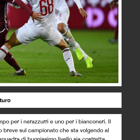
uturo
po per i nerazzurri e uno per i bianconeri. Il
o breve sul campionato che sta volgendo al
quadra di buonissimo livello sia costretta