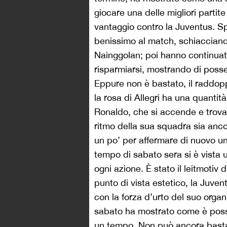
giocare una delle migliori partit
vantaggio contro la Juventus. Sp
benissimo al match, schiacciando
Nainggolan; poi hanno continuat
risparmiarsi, mostrando di possed
Eppure non è bastato, il raddoppi
la rosa di Allegri ha una quantità
Ronaldo, che si accende e trova 
ritmo della sua squadra sia anco
un po’ per affermare di nuovo un
tempo di sabato sera si è vista 
ogni azione. È stato il leitmotiv 
punto di vista estetico, la Juvent
con la forza d’urto del suo organ
sabato ha mostrato come è poss
un tempo. Non può ancora bastar