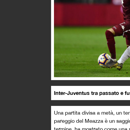
Inter-Juventus tra passato e f
Una partita divisa a metà, un tem
pareggio del Meazza è un saggi
termine, ha mostrato come una s