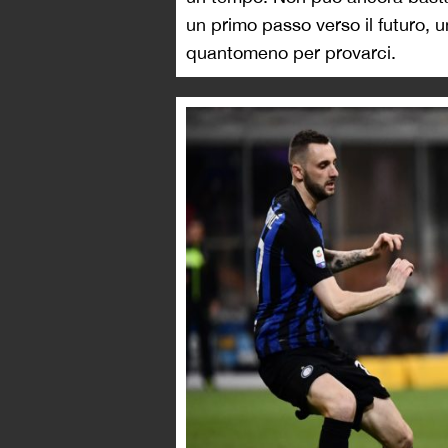
un primo passo verso il futuro, u
quantomeno per provarci.