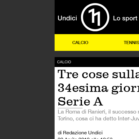
CALCIO
TENNI
CALCIO
Tre cose sull
34esima gior
Serie A
La Roma di Ranieri, il successo 
Torino, cosa ci ha detto Inter-Ju
di Redazione Undici