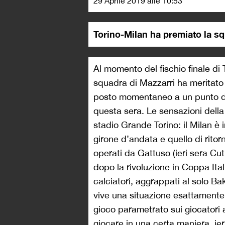
29 Aprile 2019 alle 10:53
Torino-Milan ha premiato la s
Al momento del fischio finale di 
squadra di Mazzarri ha meritato d
posto momentaneo a un punto da
questa sera. Le sensazioni della
stadio Grande Torino: il Milan è i
girone d’andata e quello di ritor
operati da Gattuso (ieri sera Cut
dopo la rivoluzione in Coppa Ital
calciatori, aggrappati al solo Bak
vive una situazione esattamente
gioco parametrato sui giocatori 
giocare in una certa maniera, ie