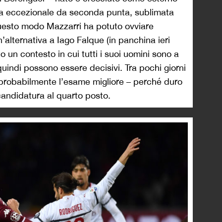
ita eccezionale da seconda punta, sublimata
questo modo Mazzarri ha potuto ovviare
’alternativa a Iago Falque (in panchina ieri
un contesto in cui tutti i suoi uomini sono a
 quindi possono essere decisivi. Tra pochi giorni
, probabilmente l’esame migliore – perché duro
 candidatura al quarto posto.