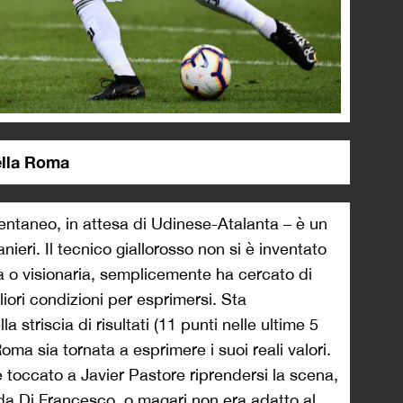
della Roma
ntaneo, in attesa di Udinese-Atalanta – è un
ieri. Il tecnico giallorosso non si è inventato
ia o visionaria, semplicemente ha cercato di
liori condizioni per esprimersi. Sta
a striscia di risultati (11 punti nelle ultime 5
oma sia tornata a esprimere i suoi reali valori.
è toccato a Javier Pastore riprendersi la scena,
o da Di Francesco, o magari non era adatto al