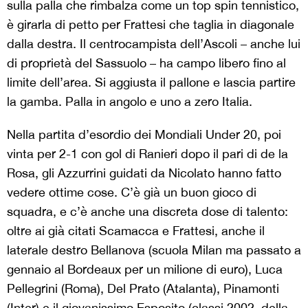
sulla palla che rimbalza come un top spin tennistico,
è girarla di petto per Frattesi che taglia in diagonale
dalla destra. Il centrocampista dell’Ascoli – anche lui
di proprietà del Sassuolo – ha campo libero fino al
limite dell’area. Si aggiusta il pallone e lascia partire
la gamba. Palla in angolo e uno a zero Italia.
Nella partita d’esordio dei Mondiali Under 20, poi
vinta per 2-1 con gol di Ranieri dopo il pari di de la
Rosa, gli Azzurrini guidati da Nicolato hanno fatto
vedere ottime cose. C’è già un buon gioco di
squadra, e c’è anche una discreta dose di talento:
oltre ai già citati Scamacca e Frattesi, anche il
laterale destro Bellanova (scuola Milan ma passato a
gennaio al Bordeaux per un milione di euro), Luca
Pellegrini (Roma), Del Prato (Atalanta), Pinamonti
(Inter) e il giovanissimo Esposito (classi 2002, della