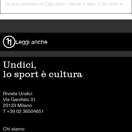
Un post condiviso da
TSN
(@tsn_official) in data:
2 Giu 2019 alle ore 3:07 PDT
>
Leggi anche
Undici,
lo sport è cultura
Rivista Undici
Via Garofalo 31
20133 Milano
T +39 02 36504651
Chi siamo