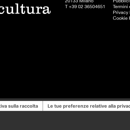
20133 Milano
Pubblici
 cultura
T +39 02 36504651
Termini 
Privacy 
Cookie 
iva sulla raccolta
Le tue preferenze relative alla priva