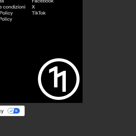
tà
Facebook
e condizioni
X
Policy
TikTok
Policy
cy