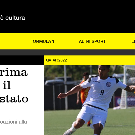
S
FORMULA 1
ALTRI SPORT
L
QATAR 2022
prima
il
stato
icazioni alla