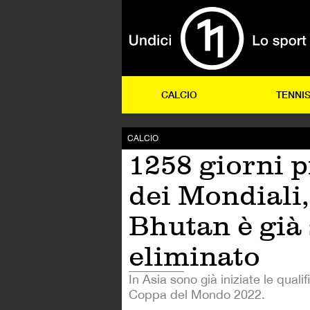
CALCIO
TENNI
CALCIO
1258 giorni 
dei Mondiali, 
Bhutan è già 
eliminato
In Asia sono già iniziate le qualif
Coppa del Mondo 2022.