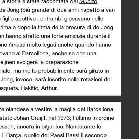
La storia è stata raccontata dal
Mundo
e Jong (più grande di due anni rispetto a van
o figlio adottivo , entrambi giocavano nelle
Prima e dopo la firma della procura di de Jong
n hanno stretto una forte amicizia durante il
sono rimasti molto legati anche quando hanno
trovano al Barcellona, anche se con una
eijnen svolgerà la preparazione
iale, ma molto probabilmente sarà girato in
Jong, invece, sarà inserito nelle rotazioni del
quets, Rakitic, Arthur.
re olandese a vestire la maglia del Barcellona
 stato Johan Cruijff, nel 1973; l’ultimo in ordine
llessen, ancora in organico. Nonostante lo
 il Barça, quello dei Paesi Bassi il secondo