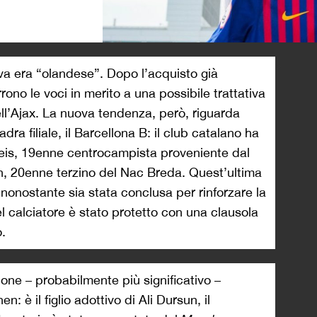
>
va era “olandese”. Dopo l’acquisto già
orrono le voci in merito a una possibile trattativa
ell’Ajax. La nuova tendenza, però, riguarda
ra filiale, il Barcellona B: il club catalano ha
 Reis, 19enne centrocampista proveniente dal
n, 20enne terzino del Nac Breda. Quest’ultima
nonostante sia stata conclusa per rinforzare la
l calciatore è stato protetto con una clausola
o.
ione – probabilmente più significativo –
n: è il figlio adottivo di Ali Dursun, il