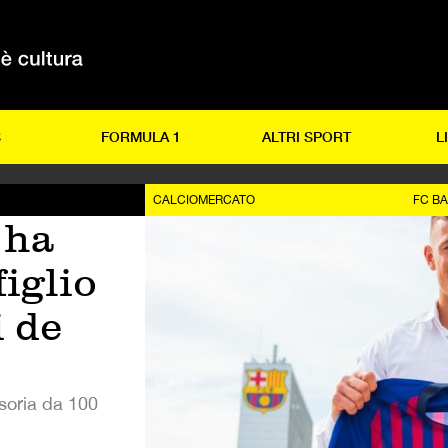
S
FORMULA 1
ALTRI SPORT
L
CALCIOMERCATO
FC B
 ha
figlio
i de
ssoria da 100