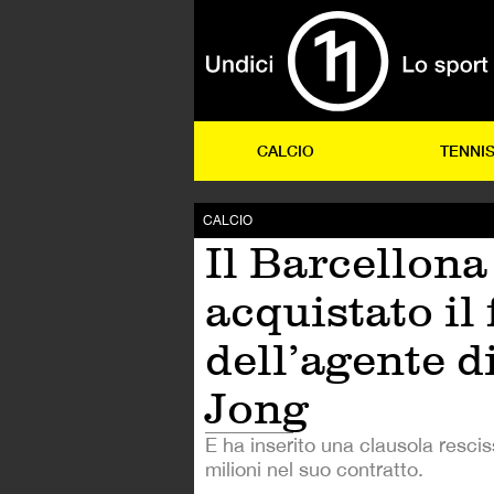
CALCIO
TENNI
CALCIO
Il Barcellona
acquistato il 
dell’agente d
Jong
E ha inserito una clausola resci
milioni nel suo contratto.