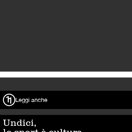
«Sappiamo bene quanto significhi per la Lazio e i suoi tifosi
questa casacca, lo rispettiamo al 100%. La nave rappresenta
la nostra storia, quella di un club in cui tantissimi ex giocatori
degli anni ’50 e ’60 sono venuti qui dall’Irlanda e spesso sono
rimasti nel nostro piccolo villaggio di pescatori. Speriamo che
questo kit possa dare la spinta giusta alla squadra per la
nostra seconda stagione in Welsh Alliance, dopo due
promozioni consecutive raggiunte. L’ultima annata è stata
dura, ma ci sentiamo più preparati, fisicamente e
psicologicamente».
>
Leggi anche
Undici,
lo sport è cultura