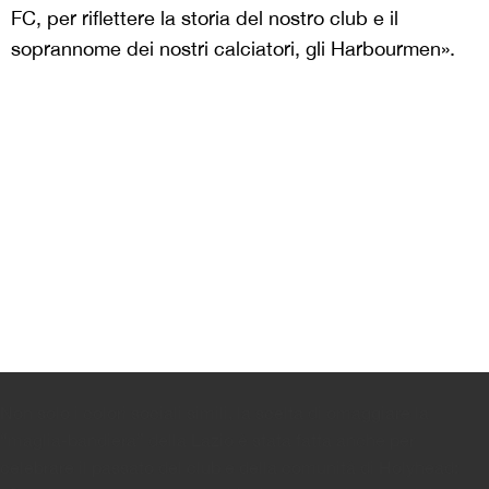
FC, per riflettere la storia del nostro club e il
soprannome dei nostri calciatori, gli Harbourmen».
Non solo i colori sociali simili, la scelta di omaggiare la
“maglia-bandiera” della Lazio è stata fatta anche per
celebrare il passato del club e della comunità di Holyhead: