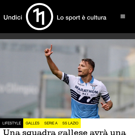
LIFESTYLE
GALLES
SERIE A
SS LAZIO
Una squadra gallese avrà una