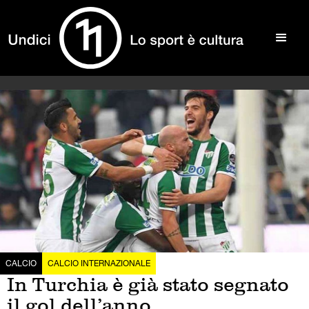
CALCIO
CALCIO INTERNAZIONALE
In Turchia è già stato segnato
il gol dell’anno