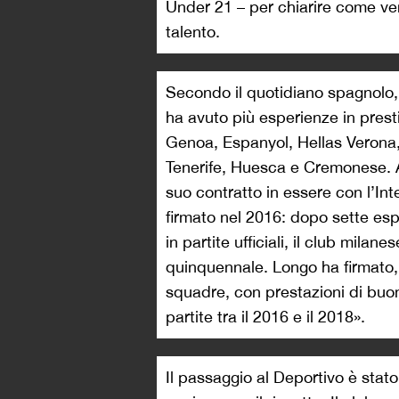
Under 21 – per chiarire come ve
talento.
Secondo il quotidiano spagnolo,
ha avuto più esperienze in presti
Genoa, Espanyol, Hellas Verona, 
Tenerife, Huesca e Cremonese.
suo contratto in essere con l’Inte
firmato nel 2016: dopo sette esp
in partite ufficiali, il club mila
quinquennale. Longo ha firmato, 
squadre, con prestazioni di buon 
partite tra il 2016 e il 2018».
Il passaggio al Deportivo è stato