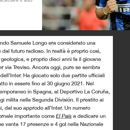
.
>
ando Samuele Longo era considerato una
al futuro radioso. In realtà è proprio così,
 geologica, e proprio dieci anni fa il giovane
er via Treviso. Ancora oggi, pure se sembra
dell’Inter. Ha giocato solo due partite ufficiali
tto in essere fino al 30 giugno 2021. Nel
lo temporaneo in Spagna, al Deportivo La Coruña,
i milita nella Segunda División. Il prestito ai
nni, dal suo approdo all’Inter. Un numero
giornale importante come
El País
a dedicare un
che vanta 17 presenze e 4 gol nella Nazionale