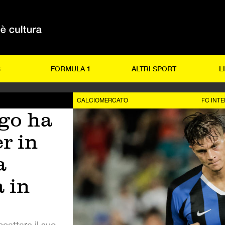
S
FORMULA 1
ALTRI SPORT
L
CALCIOMERCATO
FC INT
go ha
er in
a
 in
scattare il suo