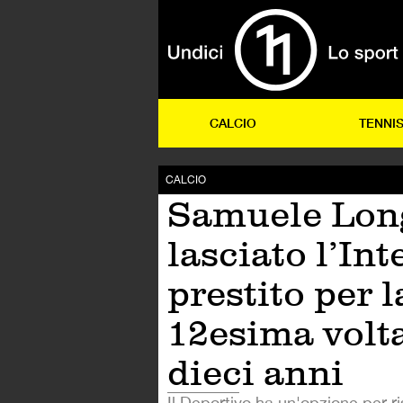
CALCIO
TENNI
CALCIO
Samuele Lon
lasciato l’Int
prestito per l
12esima volta
dieci anni
Il Deportivo ha un'opzione per ri