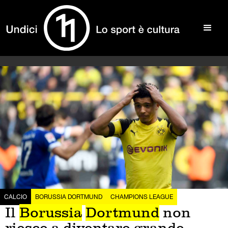
CALCIO
BORUSSIA DORTMUND
CHAMPIONS LEAGUE
Il
Borussia
Dortmund
non
riesce a diventare grande