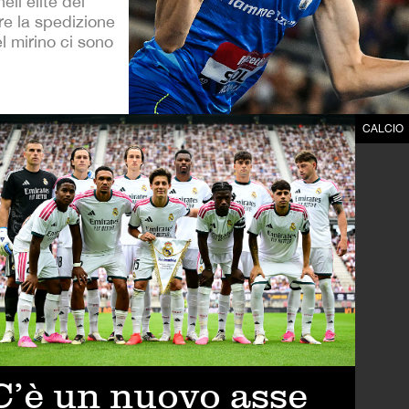
ll'élite del
are la spedizione
l mirino ci sono
CALCIO
C’è un nuovo asse