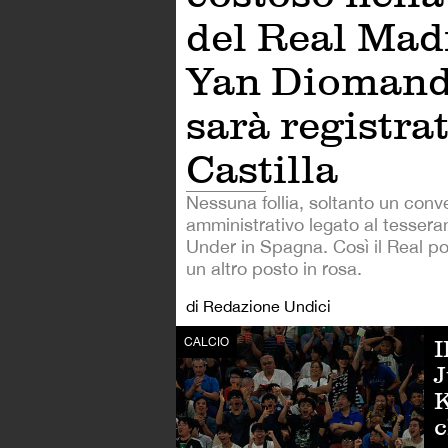
del Real Mad
Yan Diomand
sarà registra
Castilla
Nessuna follia, soltanto un conv
amministrativo legato al tessera
Under in Spagna. Così il Real po
un altro posto in rosa.
di Redazione Undici
I
CALCIO
J
K
c