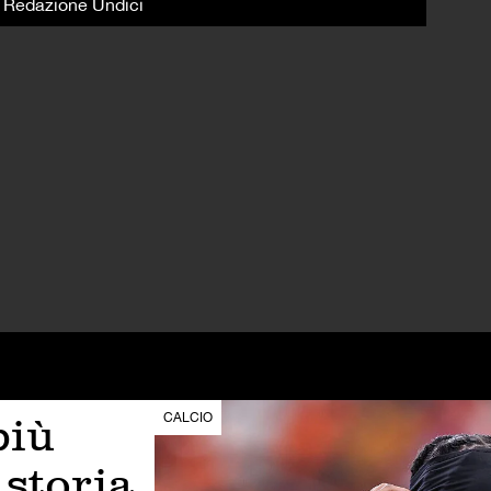
i Redazione Undici
più
CALCIO
 storia