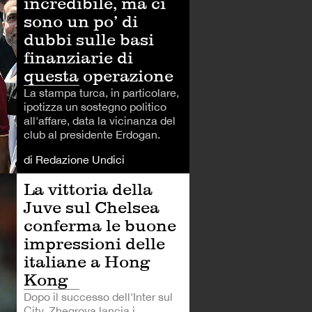
incredibile, ma ci
sono un po’ di
dubbi sulle basi
finanziarie di
questa operazione
La stampa turca, in particolare,
ipotizza un sostegno politico
all'affare, data la vicinanza del
club al presidente Erdogan.
di Redazione Undici
La vittoria della
Juve sul Chelsea
conferma le buone
impressioni delle
italiane a Hong
Kong
Dopo il successo dell'Inter sul
City, Zhegrova lancia i