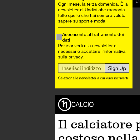
d
Ogni mese, la terza domenica. È la
newsletter di Undici che racconta
tutto quello che hai sempre voluto
sapere su sport e moda.
Acconsento al
trattamento dei
dati
Per iscriverti alla newsletter è
necessario accettare l'informativa
sulla privacy.
Seleziona le newsletter a cui vuoi iscriverti
CALCIO
Il calciatore 
costoso nella