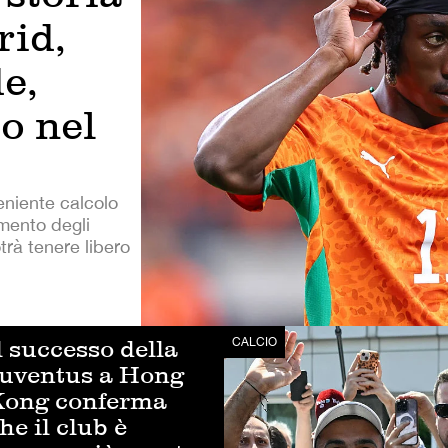
rid,
e,
to nel
eniente calcolo
mento degli
trà tenere libero
l successo della
CALCIO
uventus a Hong
ong conferma
he il club è