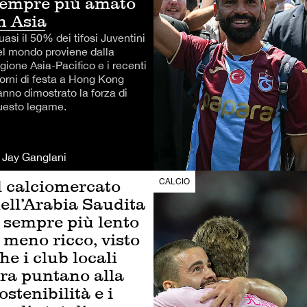
empre più amato
n Asia
asi il 50% dei tifosi Juventini
el mondo proviene dalla
gione Asia-Pacifico e i recenti
iorni di festa a Hong Kong
anno dimostrato la forza di
uesto legame.
i Jay Ganglani
l calciomercato
CALCIO
ell’Arabia Saudita
 sempre più lento
 meno ricco, visto
he i club locali
ra puntano alla
ostenibilità e i