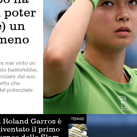
 poter
e) un
omeno
va mai vinto un
esto basterebbe.
inciare dal suo
fatto che
al potenziale
l Roland Garros è
TENNIS
iventato il primo
orneo dello Slam