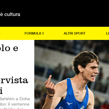
S
FORMULA 1
ALTRI SPORT
L
olo e
rvista
i
o Barshim a Doha
mbo: il ventenne