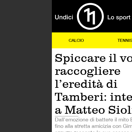
CALCIO
TENNI
Spiccare il v
raccogliere
l’eredità di
Tamberi: inte
a Matteo Siol
Dall'emozione di battere il mit
fino alla stretta amicizia con Gi