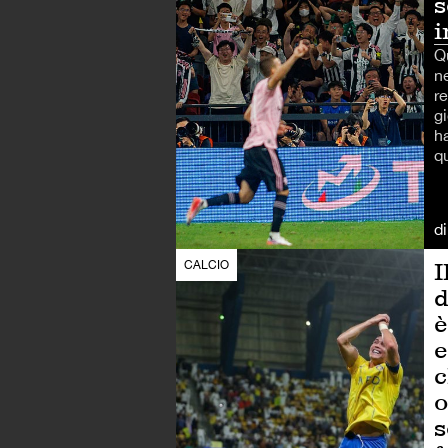
s
i
Qu
n
re
g
h
q
d
I
CALCIO
d
è
e
c
o
s