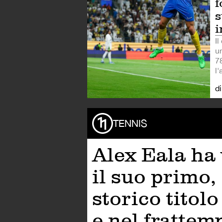
f
s
i
Il
u
78
l'
d
TENNIS
Alex Eala ha 
il suo primo,
storico titol
e nel frattem