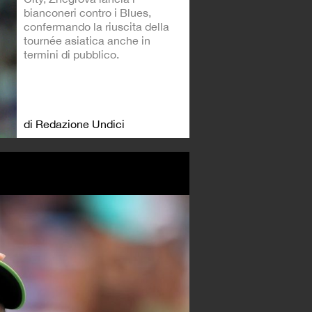
bianconeri contro i Blues,
confermando la riuscita della
tournée asiatica anche in
termini di pubblico.
di Redazione Undici