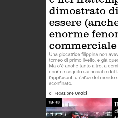
dimostrato di
essere (anch
enorme fen
commerciale
Una giocatrice filippina non ave
torneo di primo livello, e già qu
Ma c'è anche tanto altro, a com
enorme seguito sui social e dal 
rappresenti un'area del mondo d
sconfinato.
di Redazione Undici
I
TENNIS
d
t