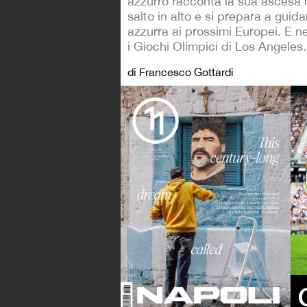
azzurro racconta la sua ascesa ne
salto in alto e si prepara a guid
azzurra ai prossimi Europei. E ne
i Giochi Olimpici di Los Angeles.
di Francesco Gottardi