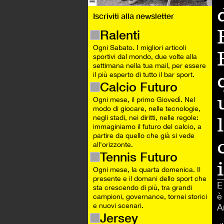
Iscriviti alla newsletter
Ralenti
Ogni Sabato. I migliori articoli
sportivi dal mondo, due volte alla
settimana nella tua mail, per essere
il più esperto di tutto il bar sport.
Calcio Futuro
Ogni mese, il primo Giovedì. Nel
modo di giocare, nelle tecnologie,
negli stadi, nei diritti, nelle regole:
immaginiamo il futuro del calcio, a
partire da quello che già si vede
all'orizzonte.
Tennis Futuro
Ogni mese, la quarta domenica. Il
presente e il domani dello sport che
E
sta crescendo di più, tra grandi
è
campioni, governance, tornei storici
e nuovi scenari.
A
Jersey