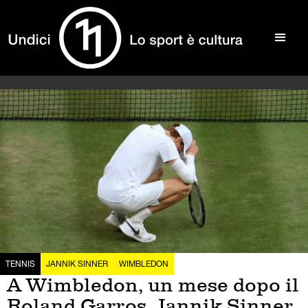
TENNIS
JANNIK SINNER
WIMBLEDON
A Wimbledon, un mese dopo il
Roland Garros, Jannik Sinner