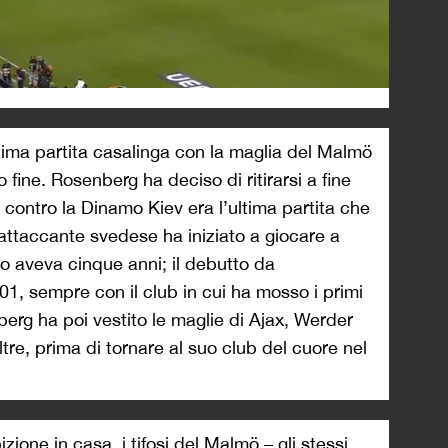
ima partita casalinga con la maglia del Malmö
o fine. Rosenberg ha deciso di ritirarsi a fine
contro la Dinamo Kiev era l’ultima partita che
’attaccante svedese ha iniziato a giocare a
o aveva cinque anni; il debutto da
01, sempre con il club in cui ha mosso i primi
erg ha poi vestito le maglie di Ajax, Werder
re, prima di tornare al suo club del cuore nel
zione in casa, i tifosi del Malmö – gli stessi