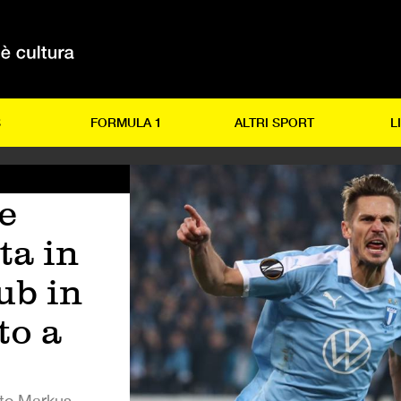
S
FORMULA 1
ALTRI SPORT
L
e
ta in
ub in
to a
uto Markus