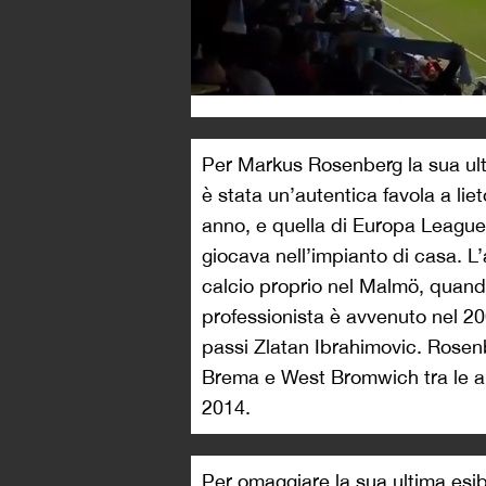
Per Markus Rosenberg la sua ult
è stata un’autentica favola a liet
anno, e quella di Europa League 
giocava nell’impianto di casa. L
calcio proprio nel Malmö, quand
professionista è avvenuto nel 20
passi Zlatan Ibrahimovic. Rosenb
Brema e West Bromwich tra le alt
2014.
Per omaggiare la sua ultima esibi