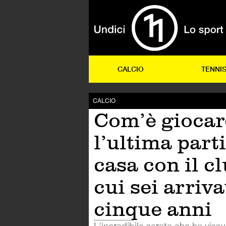
CALCIO
TENNI
CALCIO
Com’è giocar
l’ultima parti
casa con il cl
cui sei arriva
cinque anni
L'incredibile serata che ha viss