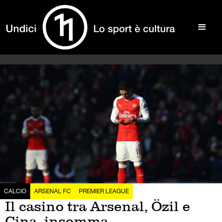
CALCIO
ARSENAL FC
PREMIER LEAGUE
Il casino tra Arsenal, Özil e
Cina, insomma