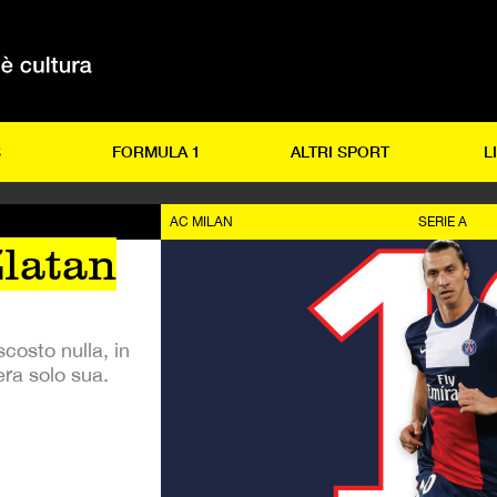
S
FORMULA 1
ALTRI SPORT
L
AC MILAN
SERIE A
latan
costo nulla, in
ra solo sua.