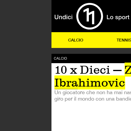
CALCIO
TENNI
CALCIO
10 x Dieci —
Z
Ibrahimovic
Un giocatore che non ha mai nas
giro per il mondo con una bandie