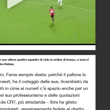
e sue ultime quattro squadre di club: in ordine di tempo, ci sono il
eles Galaxy
idem. Fama sempre desta: perché il pallone lo
fensori, ha il coraggio dalla sua, ricambiato da
Però in cima ai numeri c’è spazio anche per un
del suo professionismo e delle quotazioni
a da CR7, più stradarola – Ibra ha girato
di immigrati, generosamente fedele al ghetto