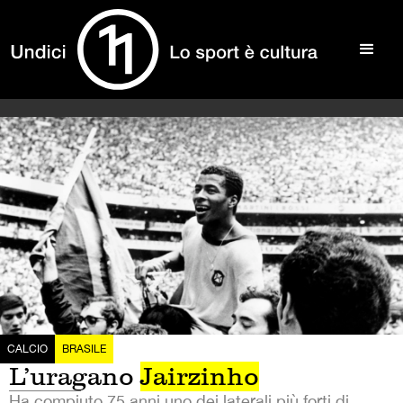
CALCIO
BRASILE
L’uragano
Jairzinho
Ha compiuto 75 anni uno dei laterali più forti di