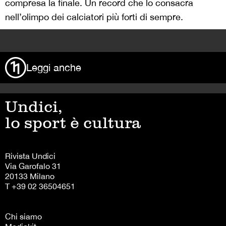
compresa la finale. Un record che lo consacra
nell’olimpo dei calciatori più forti di sempre.
>
Leggi anche
Undici,
lo sport è cultura
Rivista Undici
Via Garofalo 31
20133 Milano
T +39 02 36504651
Chi siamo