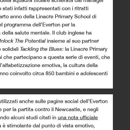
 della squadra titolare schierata dal manager
stati infatti rappresentati con i ritratti
arto anno della Linacre Primary School di
nel programma dell’Everton per la
 della salute mentale. Il club inglese ha
nlock The Potential
insieme al suo partner
 solidali
Tackling the Blues
: la Linacre Primary
ni che partecipano a questa serie di eventi, che
’alfabetizzazione emotiva, la cultura della
anno coinvolto circa 850 bambini e adolescenti
utilizzati anche sulle pagine social dell’Everton
e per la partita contro il Newcastle, e negli
ndo alcuni studi citati in
una nota ufficiale
a è stimolante dal punto di vista emotivo,