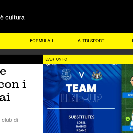
S
FORMULA 1
ALTRI SPORT
L
EVERTON FC
e
con i
dai
 club di