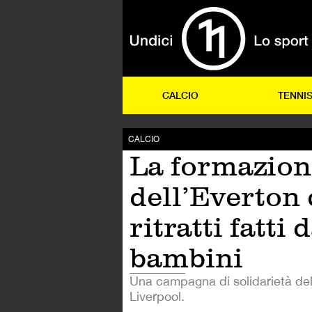
CALCIO
TENNI
CALCIO
La formazion
dell’Everton 
ritratti fatti 
bambini
Una campagna di solidarietà del
Liverpool.