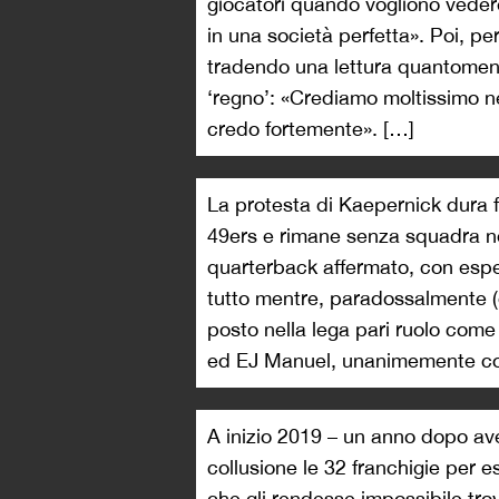
giocatori quando vogliono veder
in una società perfetta». Poi, pe
tradendo una lettura quantomen
‘regno’: «Crediamo moltissimo ne
credo fortemente». […]
La protesta di Kaepernick dura f
49ers e rimane senza squadra no
quarterback affermato, con esper
tutto mentre, paradossalmente (o
posto nella lega pari ruolo c
ed EJ Manuel, unanimemente con
A inizio 2019 – un anno dopo ave
collusione le 32 franchigie per e
che gli rendesse impossibile tr