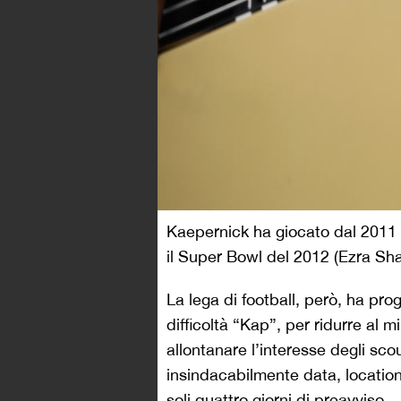
Kaepernick ha giocato dal 2011 
il Super Bowl del 2012 (Ezra S
La lega di football, però, ha pr
difficoltà “Kap”, per ridurre al m
allontanare l’interesse degli scou
insindacabilmente data, locatio
soli quattro giorni di preavviso 