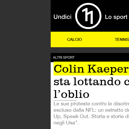
CALCIO
TENNI
ALTRI SPORT
Colin Kaeper
sta lottando 
l’oblio
Le sue proteste contro le discri
escluso dalla NFL: un estratto d
Up, Speak Out. Storia e storie di d
negli Usa".