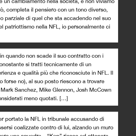
e un cambiamento nella società, e non viviamo
rò, completa il pensiero con un tono diverso,
o parziale di quel che sta accadendo nel suo
l patriottismo nella NFL, io personalmente ci
in quando non scade il suo contratto con i
nostante si tratti tecnicamente di un
ienza e qualità più che riconosciute in NFL. Il
 forse no), al suo posto riescono a trovare
ome Mark Sanchez, Mike Glennon, Josh McCown
siderati meno quotati. […]
r portato la NFL in tribunale accusando di
ssersi coalizzate contro di lui, alzando un muro
ovare una squadra – “Kap” riesce ad ottenere