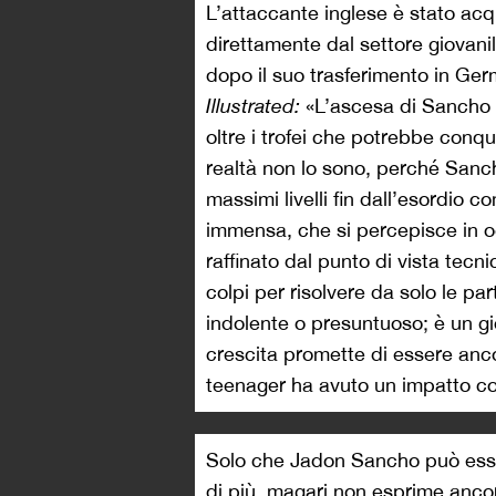
L’attaccante inglese è stato ac
direttamente dal settore giovani
dopo il suo trasferimento in Ge
Illustrated:
«L’ascesa di Sancho h
oltre i trofei che potrebbe conqu
realtà non lo sono, perché Sanc
massimi livelli fin dall’esordio 
immensa, che si percepisce in o
raffinato dal punto di vista tecn
colpi per risolvere da solo le p
indolente o presuntuoso; è un gi
crescita promette di essere ancor
teenager ha avuto un impatto co
Solo che Jadon Sancho può esser
di più, magari non esprime ancor