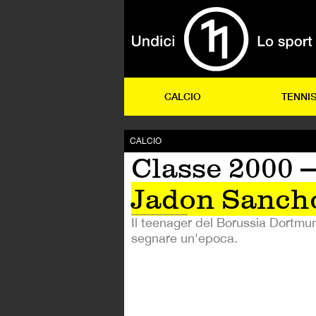
CALCIO
TENNI
CALCIO
Classe 2000 
Jadon Sanch
Il teenager del Borussia Dortmu
segnare un'epoca.