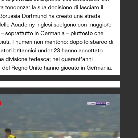
tendenza: la sua decisione di lasciare il
 Borussia Dortmund ha creato una strada
ti delle Academy inglesi scelgono con maggiore
ro – soprattutto in Germania – piuttosto che
sciuti. I numeri non mentono: dopo lo sbarco di
atori britannici under 23 hanno accettato
ima divisione tedesca; nei quarant’anni
ri del Regno Unito hanno giocato in Germania.