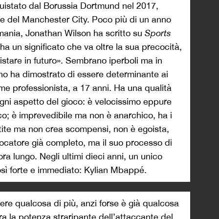
quistato dal Borussia Dortmund nel 2017,
le del Manchester City. Poco più di un anno
rmania, Jonathan Wilson ha scritto su
Sports
a un significato che va oltre la sua precocità,
istare in futuro». Sembrano iperboli ma in
ho ha dimostrato di essere determinante ai
come professionista, a 17 anni. Ha una qualità
gni aspetto del gioco: è velocissimo eppure
ico; è imprevedibile ma non è anarchico, ha i
artite ma non crea scompensi, non è egoista,
ocatore già completo, ma il suo processo di
a lungo. Negli ultimi dieci anni, un unico
sì forte e immediato: Kylian Mbappé.
e qualcosa di più, anzi forse è già qualcosa
a la potenza straripante dell’attaccante del