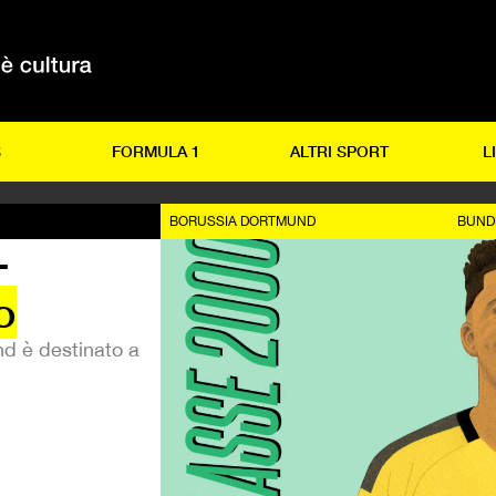
S
FORMULA 1
ALTRI SPORT
L
BORUSSIA DORTMUND
BUND
—
o
nd è destinato a