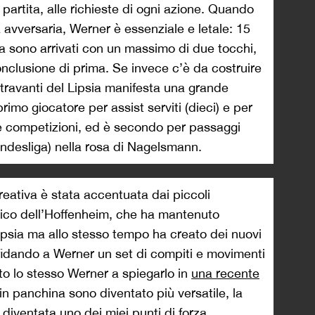
partita, alle richieste di ogni azione. Quando
 avversaria, Werner è essenziale e letale: 15
ga sono arrivati con un massimo di due tocchi,
onclusione di prima. Se invece c’è da costruire
centravanti del Lipsia manifesta una grande
 primo giocatore per assist serviti (dieci) e per
e le competizioni, ed è secondo per passaggi
undesliga) nella rosa di Nagelsmann.
ativa è stata accentuata dai piccoli
nico dell’Hoffenheim, che ha mantenuto
l Lipsia ma allo stesso tempo ha creato dei nuovi
ffidando a Werner un set di compiti e movimenti
ato lo stesso Werner a spiegarlo in
una recente
n in panchina sono diventato più versatile, la
 diventata uno dei miei punti di forza.