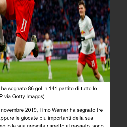
ha segnato 86 gol in 141 partite di tutte le
 via Getty Images)
 a novembre 2019, Timo Werner ha segnato tre
 Eppure le giocate più importanti della sua
glio la sua crescita rispetto al passato, sono