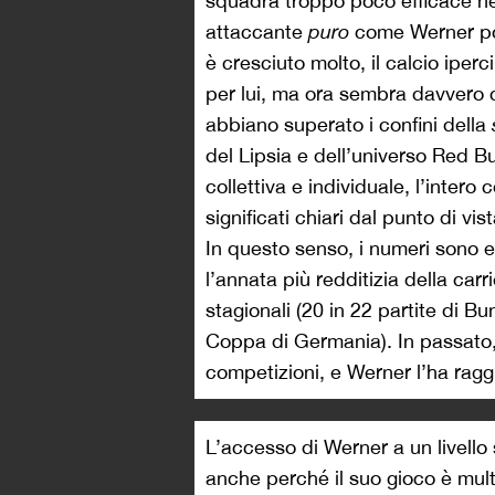
squadra troppo poco efficace ne
attaccante
puro
come Werner pot
è cresciuto molto, il calcio iperc
per lui, ma ora sembra davvero ch
abbiano superato i confini della
del Lipsia e dell’universo Red Bul
collettiva e individuale, l’inter
significati chiari dal punto di v
In questo senso, i numeri sono e
l’annata più redditizia della carr
stagionali (20 in 22 partite di 
Coppa di Germania). In passato, l
competizioni, e Werner l’ha rag
L’accesso di Werner a un livello 
anche perché il suo gioco è mult