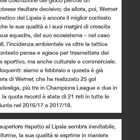
lla costruzione del gioco perché un
esse risultare decisivo; da allora, poi, Werner
inetico del Lipsia è ancora il miglior contesto
e le sue qualità e i suoi margini di crescita
sua
squadra, del
suo
ecosistema – nel caso
l, l’incidenza ambientale va oltre la tattica
o contesto pensa e agisce per trasmettere dei
ista sportivo, ma anche culturale e commerciale.
loquenti: siamo a febbraio e questa è già
iera di Werner, che ha realizzato 25 gol
Bundesliga, più tre in Champions League e due in
a quota record è stata di 21 reti in tutte le
giunta nel 2016/17 e 2017/18.
superiore rispetto al Lipsia sembra inevitabile,
iforme, la sua qualità si esprime in maniera