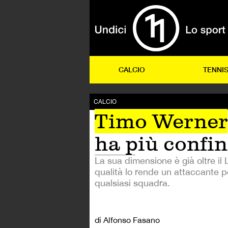
CALCIO
TENNI
CALCIO
Timo Werner
ha più confin
La sua dimensione è già oltre il L
qualità lo rende un attaccante p
qualsiasi squadra.
di Alfonso Fasano