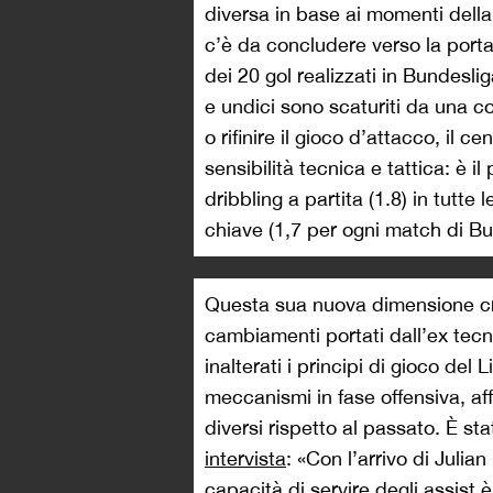
diversa in base ai momenti della 
c’è da concludere verso la porta
dei 20 gol realizzati in Bundesli
e undici sono scaturiti da una c
o rifinire il gioco d’attacco, il 
sensibilità tecnica e tattica: è il
dribbling a partita (1.8) in tutt
chiave (1,7 per ogni match di B
Questa sua nuova dimensione cre
cambiamenti portati dall’ex tec
inalterati i principi di gioco de
meccanismi in fase offensiva, a
diversi rispetto al passato. È st
intervista
: «Con l’arrivo di Julia
capacità di servire degli assist è