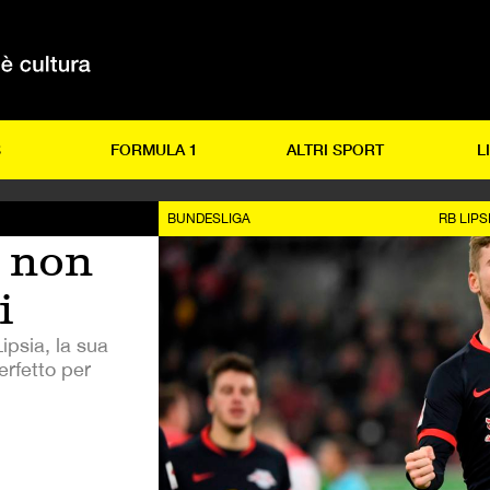
S
FORMULA 1
ALTRI SPORT
L
BUNDESLIGA
RB LIPS
non
i
ipsia, la sua
erfetto per