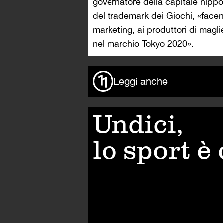
governatore della capitale nipp
del trademark dei Giochi, «facend
marketing, ai produttori di magli
nel marchio Tokyo 2020».
Leggi anche
Undici,
lo sport è