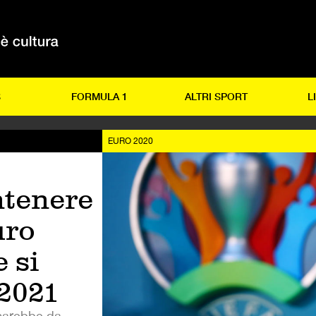
S
FORMULA 1
ALTRI SPORT
L
EURO 2020
ntenere
uro
 si
 2021
 sarebbe da