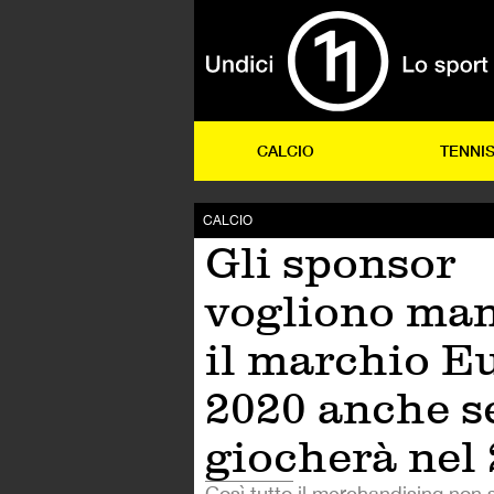
CALCIO
TENNI
CALCIO
Gli sponsor
vogliono ma
il marchio E
2020 anche se
giocherà nel
Così tutto il merchandising non