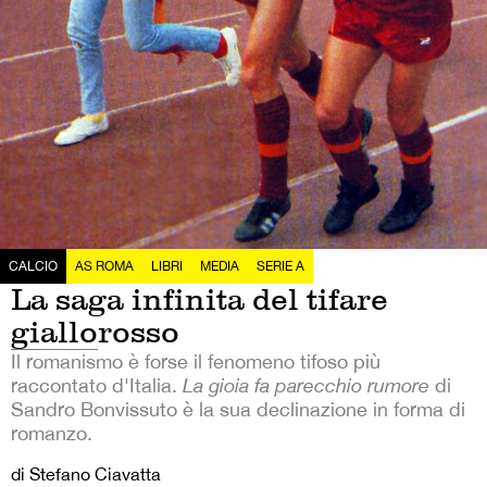
CALCIO
AS ROMA
LIBRI
MEDIA
SERIE A
La saga infinita del tifare
giallorosso
Il romanismo è forse il fenomeno tifoso più
raccontato d'Italia.
La gioia fa parecchio rumore
di
Sandro Bonvissuto è la sua declinazione in forma di
romanzo.
di Stefano Ciavatta