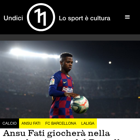
CALCIO
ANSU FATI
FC BARCELLONA
LALIGA
Ansu Fati giocherà nella