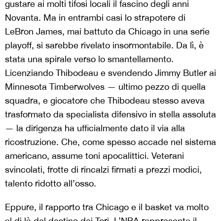
gustare ai molti tifosi locali il fascino degli anni
Novanta. Ma in entrambi casi lo strapotere di
LeBron James, mai battuto da Chicago in una serie
playoff, si sarebbe rivelato insormontabile. Da lì, è
stata una spirale verso lo smantellamento.
Licenziando Thibodeau e svendendo Jimmy Butler ai
Minnesota Timberwolves — ultimo pezzo di quella
squadra, e giocatore che Thibodeau stesso aveva
trasformato da specialista difensivo in stella assoluta
— la dirigenza ha ufficialmente dato il via alla
ricostruzione. Che, come spesso accade nel sistema
americano, assume toni apocalittici. Veterani
svincolati, frotte di rincalzi firmati a prezzi modici,
talento ridotto all’osso.
Eppure, il rapporto tra Chicago e il basket va molto
al di là del destino dei Tori. L’NBA rappresenta il