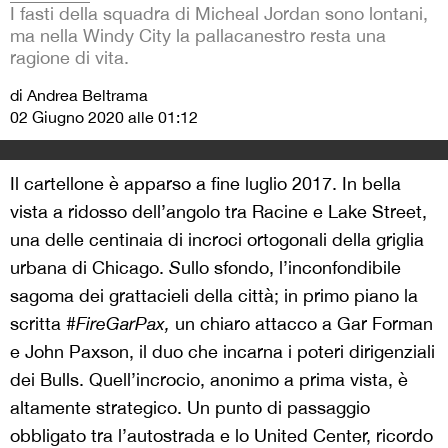
I fasti della squadra di Micheal Jordan sono lontani,
ma nella Windy City la pallacanestro resta una
ragione di vita.
di Andrea Beltrama
02 Giugno 2020 alle 01:12
Il cartellone è apparso a fine luglio 2017. In bella
vista a ridosso dell’angolo tra Racine e Lake Street,
una delle centinaia di incroci ortogonali della griglia
urbana di Chicago.
S
ullo sfondo, l’inconfondibile
sagoma dei grattacieli della città; in primo piano la
scritta
#FireGarPax,
un chiaro attacco a Gar Forman
e John Paxson, il duo che incarna i poteri dirigenziali
dei Bulls. Quell’incrocio, anonimo a prima vista, è
altamente strategico. Un punto di passaggio
obbligato tra l’autostrada e lo United Center, ricordo