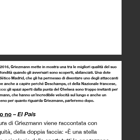
 2016, Griezmann mette in mostra una tra le migliori qualità del suo
fondità quando gli avversari sono scoperti, sbilanciati. Una dote
’Atlético Madrid, che gli ha permesso di diventare uno degli attaccanti
erve anche a capire perché Deschamps, ct della Nazionale francese,
co: gli spazi aperti dalla punta del Chelsea sono troppo invitanti per
ann, che hanno un’incredibile velocità sul lungo e anche un
lmeno per quanto riguarda Griezmann, parleremo dopo.
do no
–
El País
gura di Griezmann viene raccontata con
uità, della doppia faccia: «È una stella