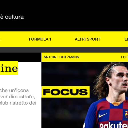
S
FORMULA 1
ALTRI SPORT
L
ANTOINE GRIEZMANN
FC 
ine
che un'icona
over dimostrare,
lub ristretto dei