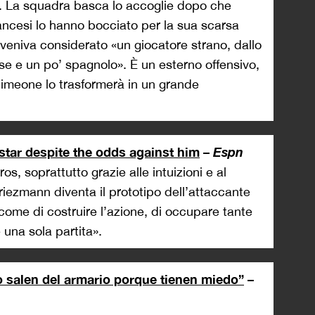
. La squadra basca lo accoglie dopo che
 francesi lo hanno bocciato per la sua scarsa
he veniva considerato «un giocatore strano, dallo
ese e un po’ spagnolo». È un esterno offensivo,
 Simeone lo trasformerà in un grande
star despite the odds against him
–
Espn
s, soprattutto grazie alle intuizioni e al
iezmann diventa il prototipo dell’attaccante
 come di costruire l’azione, di occupare tante
 una sola partita».
o salen del armario porque tienen miedo”
–