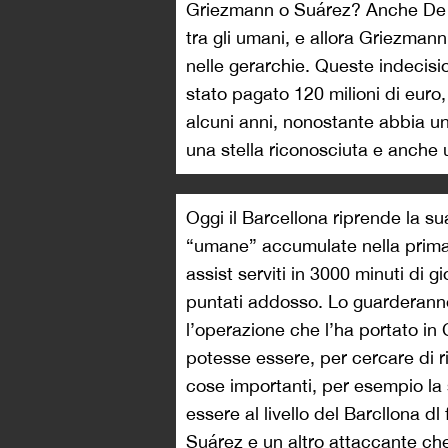
Griezmann o Suárez? Anche De 
tra gli umani, e allora Griezman
nelle gerarchie. Queste indecis
stato pagato 120 milioni di euro
alcuni anni, nonostante abbia u
una stella riconosciuta e anche 
Oggi il Barcellona riprende la su
“umane” accumulate nella prima 
assist serviti in 3000 minuti di g
puntati addosso. Lo guarderanno
l’operazione che l’ha portato in
potesse essere, per cercare di riso
cose importanti, per esempio la s
essere al livello del Barcllona d
Suárez e un altro attaccante che