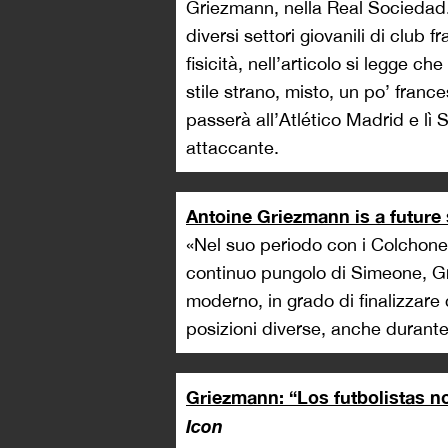
Griezmann, nella Real Sociedad
diversi settori giovanili di club
fisicità, nell’articolo si legge c
stile strano, misto, un po’ franc
passerà all’Atlético Madrid e lì
attaccante.
Antoine Griezmann is a future 
«Nel suo periodo con i Colchonero
continuo pungolo di Simeone, Gr
moderno, in grado di finalizzare
posizioni diverse, anche durante
Griezmann: “Los futbolistas n
Icon