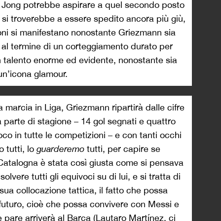
Jong potrebbe aspirare a quel secondo posto
n si troverebbe a essere spedito ancora più giù,
ioni si manifestano nonostante Griezmann sia
, al termine di un corteggiamento durato per
n talento enorme ed evidente, nonostante sia
un’icona glamour.
a marcia in Liga, Griezmann ripartirà dalle cifre
parte di stagione – 14 gol segnati e quattro
ioco in tutte le competizioni – e con tanti occhi
 tutti, lo
guarderemo
tutti, per capire se
 Catalogna è stata così giusta come si pensava
lvere tutti gli equivoci su di lui, e si tratta di
ua collocazione tattica, il fatto che possa
l futuro, cioè che possa convivere con Messi e
 pare arriverà al Barça (Lautaro Martínez, ci