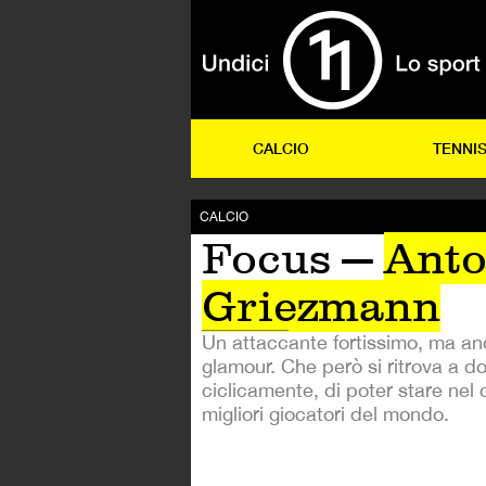
CALCIO
TENNI
CALCIO
Focus —
Anto
Griezmann
Un attaccante fortissimo, ma an
glamour. Che però si ritrova a d
ciclicamente, di poter stare nel c
migliori giocatori del mondo.